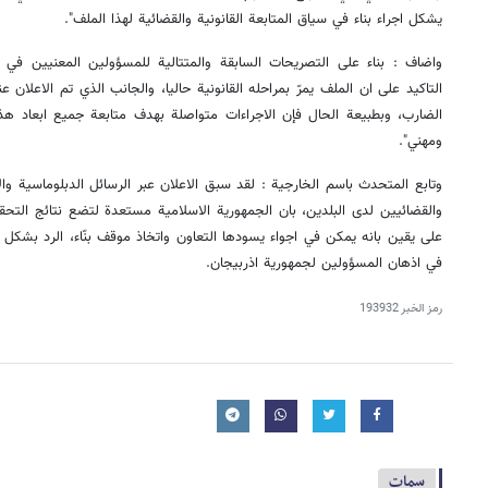
يشكل اجراء بناء في سياق المتابعة القانونية والقضائية لهذا الملف".
واضاف : بناء على التصريحات السابقة والمتتالية للمسؤولين المعنيين في ال
التاكيد على ان الملف يمرّ بمراحله القانونية حاليا، والجانب الذي تم الاع
الضارب، وبطبيعة الحال فإن الاجراءات متواصلة بهدف متابعة جميع ابعاد هذ
ومهني".
وتابع المتحدث باسم الخارجية : لقد سبق الاعلان عبر الرسائل الدبلوماسية وا
والقضائيين لدى البلدين، بان الجمهورية الاسلامية مستعدة لتضع نتائج التحق
على يقين بانه يمكن في اجواء يسودها التعاون واتخاذ موقف بنّاء، الرد بشكل
في اذهان المسؤولين لجمهورية اذربيجان.
رمز الخبر
193932
سمات