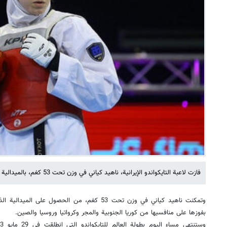
فازت لاعبة التايكواندو الإيرانية، ناهيد كياني في وزن تحت 53 كغم، بالميدالية الذهبية في بطولة باكو الدولية
وتمکنت ناهيد كياني في وزن تحت 53 كغم، من الحصول علی
بفوزها على منافسيها من كوريا الجنوبية والمجر وكرواتيا وروسيا والصين.