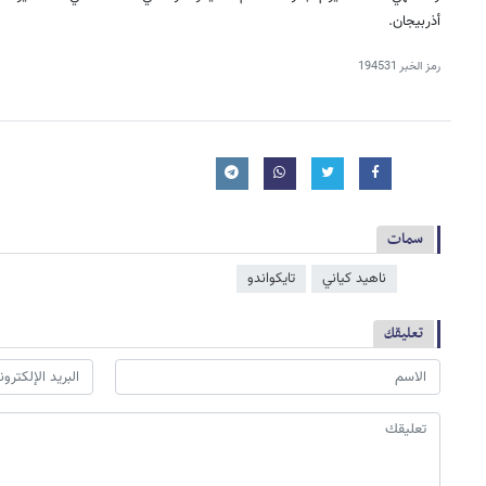
أذربيجان.
رمز الخبر
194531
سمات
ناهيد كياني
تايكواندو
تعليقك