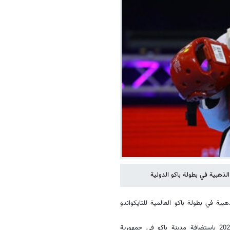
 الميدالية الذهبية في بطولة باكو العالمية للتايكواندو
وستنتهي مساء اليوم بطولة العالم للتايكواندو التي انطلقت في 29 مایو 2023 باستضافة مدينة باكو في جمهورية