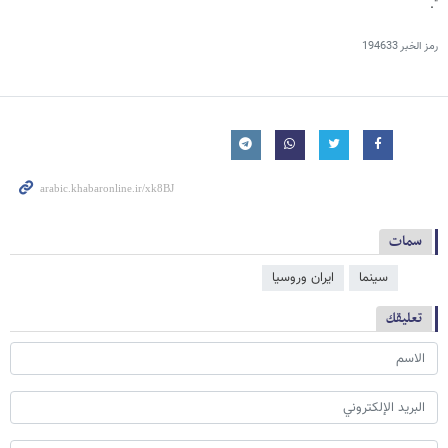
".
رمز الخبر
194633
سمات
سینما
ايران وروسيا
تعليقك