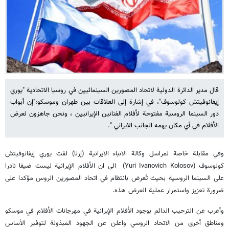
قال مدير الدائرة الدولية لاتحاد المصورين السينمائيين في روسيا الاتحادية "يوري
إيفانوفيتش كولوسوف"، في إشارة إلى العلاقات بين طهران وموسكو:"إن أبواب
دور السينما الروسية مفتوحة لأفلام الفنانين الإيرانيين ، ونحن جاهزون لعرض
الأفلام في أي مكان يهمه الجانب الايراني ".
وفي مقابلة خاصة لمراسل وكالة الانباء الايرانية (إرنا) لفت يوري إيفانوفيتش
كولوسوف (Yuri Ivanovich Kolosov) الى ان الأفلام الإيرانية ليست ضيفا نادرا
على السينما الروسية بحيث تُعرض بانتظام في اتحاد المصورين الروس مؤكدا على
ضرورة تعزيز واستمرار عملية العرض هذه.
وأعرب عن الترحيب الدائم بوجود الأفلام الإيرانية في مهرجانات الأفلام في موسكو
ومناطق أخرى من الاتحاد الروسي واعلن عن الجهود المبذولة لتوفير الأساس