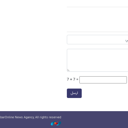
7 + 7 =
ارسل
arOnline News Agancy, All rights reserved.