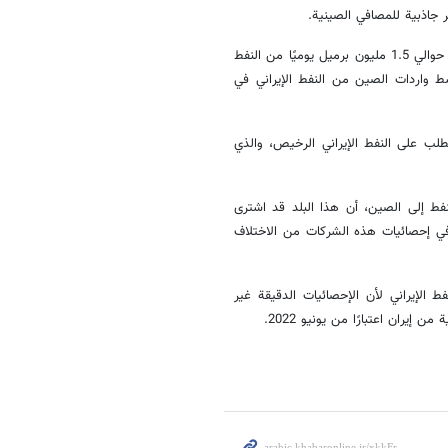
ثر جاذبية للمصافي الصينية.
وأضاف معهد كيبلر أن الصين بصفتها أكبر مستورد للنفط في العالم، استوردت حوالي 1.5 مليون برميل يوميًا من النفط
لى رقم منذ عام 2013. وبلغ بذلک متوسط واردات الصين من النفط الإيراني في
يونيو إلى زيادة الطلب على النفط الإيراني الرخيص، والذي
لتتبع شحنات النفط إلى الصين، أن هذا البلد قد اشترى
 في إحصائيات هذه الشركات من الاختلاف
 إحصائيات شركات مثل Kepler و Vortex لشراء النفط الإيراني لأن الإحصائيات الدقيقة غير
يران اعتبارًا من يونيو 2022.