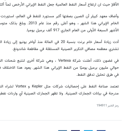
الأقلإ حيث ان ارتفاع أسعار النفط العالمية جعل النفط الإيراني الأرخص ثمناً أك
الخام الإيراني هذا الشهر ، وهو أع
الأشهر السبعة الأولى من العام الجاري 917 ألف برميل يوميا.
أدت زيادة أسعار خام برنت بنسبة 20 في المائة منذ أواخر 
تشتري معظمه مصافي التكرير الصينية المستقلة في مقاطعة شاندونغ.
في غضون ذلك، أعلنت شركة Vertexa ، وهي شركة أخرى 
حوالي مليون برميل يوميًا من النفط الإيراني هذا الشهر. یعود هذا الاختلاف
في طرق تحليل تدفق النفط.
تعتمد صناعة النفط على
مدرجة في بيانات الجمارك الصينية. ولا تظهر الجمارك الصينية أي واردات نفطية من إ
رمز الخبر
194911