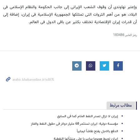
وإعتبر نهاوندی أن وقوف الشعب الإیرانی إلى جانب الحکومة والنظام الإسلامی فی
البلاد، هو من أهم الثروات التی تمتلکها الجمهوریة الإسلامیة فی إیران، إضافة إلى
أن قدرات إیران الإقتصادیة تختلف بکثیر عن باقی الدول فی العالم.
رمز الخبر
183486
مطالب مرتبط
إیران لا تزال تصدر النفط الخام کما فی السابق
مؤسسة دولیة: ایران تستثمر 68 ملیار دولار فی حقول النفط والغاز
الدفع بالاجل یفتح نقاشاً ایجابیاً
ایران تحبط هجوما سایبریا على منشآتها النفطیة