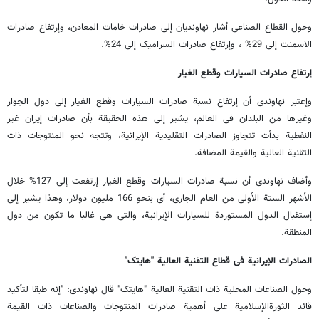
وحول القطاع الصناعی أشار نهاوندیان إلى صادرات خامات المعادن، وإرتفاع صادرات
الاسمنت إلى 29% ، وإرتفاع صادرات السرامیک إلى 24%.
إرتفاع صادرات السیارات وقطع الغیار
وإعتبر نهاوندی أن إرتفاع نسبة صادرات السیارات وقطع الغیار إلى دول الجوار
وغیرها من البلدان فی العالم، یشیر إلى هذه الحقیقة بأن صادرات إیران غیر
النفطیة بدأت تتجاوز الصادرات التقلیدیة الإیرانیة، وتتجه نحو المنتوجات ذات
التقنیة العالیة والقیمة المضافة.
وأضاف نهاوندی أن نسبة صادرات السیارات وقطع الغیار إرتفعت إلى 127% خلال
الأشهر الستة الأولى من العام الجاری، أی بنحو 166 ملیون دولار، وهذا یشیر إلى
إستقبال الدول المستوردة للسیارات الإیرانیة، والتی هی غالبا ما تکون من دول
المنطقة.
الصادرات الإیرانیة فی قطاع التقنیة العالیة "هایتک"
وحول الصناعات المحلیة ذات التقنیة العالیة "هایتک" قال نهاوندی: "إنه طبقا لتأکید
قائد الثورةالإسلامیة على أهمیة صادرات المنتوجات والصناعات ذات القیمة