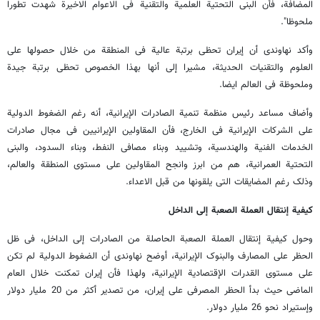
المضافة، فأن البنى التحتیة العلمیة والتقنیة فی الاعوام الاخیرة شهدت تطورا
ملحوظا".
وأکد نهاوندی أن إیران تحظى برتبة عالیة فی المنطقة من خلال حصولها على
العلوم والتقنیات الحدیثة، مشیرا إلى أنها بهذا الخصوص تحظى برتبة جیدة
وملحوظة فی العالم ایضا.
وأضاف مساعد رئیس منظمة تنمیة الصادرات الإیرانیة، أنه رغم الضغوط الدولیة
على الشرکات الإیرانیة فی الخارج، فأن المقاولین الإیرانیین فی مجال صادرات
الخدمات الفنیة والهندسیة، وتشیید وبناء مصافی النفط، وبناء السدود، والبنى
التحتیة العمرانیة، هم من ابرز وانجح المقاولین على مستوى المنطقة والعالم،
وذلک رغم المضایقات التی یلقونها من قبل الاعداء.
کیفیة إنتقال العملة الصعبة إلى الداخل
وحول کیفیة إنتقال العملة الصعبة الحاصلة من الصادرات إلى الداخل، فی ظل
الحظر على المصارف والبنوک الإیرانیة، أوضح نهاوندی أن الضغوط الدولیة لم تکن
على مستوى القدرات الإقتصادیة الإیرانیة، ولهذا فأن إیران تمکنت خلال العام
الماضی حیث بدأ الحظر المصرفی على إیران، من تصدیر أکثر من 20 ملیار دولار
وإستیراد نحو 26 ملیار دولار.