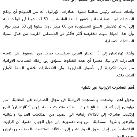
وأضاف مساعد رئیس منظمة تنمیة الصادرات الإیرانیة، أنه من المتوقع أن ترتفع
الصادرات غیر النفطیة خلال الاشهر الستة القادمة إلى 50%، مشیرا فی الوقت ذاته
إلى أنه تم تخفیض السلع المستوردة من 60 ملیار دولار سنویا إلى 50 ملیار دولار
وأن هذا المبلغ سیتم تخفیضه أکثر فأکثر فی المستقبل القریب من خلال تنمیة
الصناعات الامحلیة.
وأشار نهاوندیان إلى أن الحظر الغربی سیتسبب بمزید من الضغوط على تنمیة
الصادرات الإیرانیة، معتبرا أن هذه الضغوط ستؤدی إلى إرتقاء الصناعات الإیرانیة
من حیث الکیفیة فی الأسواق الخارجیة، وأن الأحصائیات للاشهر الستة الأولى
أثبتت ذلک.
أهم الصادرات الإیرانیة غیر نفطیة
وحول أهم البضاعات والمنتجات الإیرانیة فی مجال الصادرات غیر النفطیة، أشار
نهاوندی إلى أنه فی القطاع الزراعی هناک منتجات خاصة بإیران کـ"الزعفران" الذی
إرتفعت صادراته إلى 120%، إضافة الى العدید من المنتجات الغذائیة والنباتیة
والزهور والثروة السمکیة، التی یتم تصدیرها إلى دول الجوار، مضیفا أن الراوبط
الإقتصادیة بین إیران ودول الجوار تشیر إلى العلاقات المتنامیة والجیدة بین طهران
وهذه الدول.