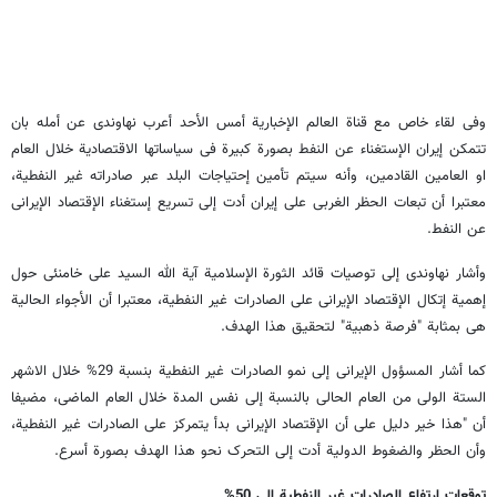
وفی لقاء خاص مع قناة العالم الإخباریة أمس الأحد أعرب نهاوندی عن أمله بان
تتمکن إیران الإستغناء عن النفط بصورة کبیرة فی سیاساتها الاقتصادیة خلال العام
او العامین القادمین، وأنه سیتم تأمین إحتیاجات البلد عبر صادراته غیر النفطیة،
معتبرا أن تبعات الحظر الغربی على إیران أدت إلى تسریع إستغناء الإقتصاد الإیرانی
عن النفط.
وأشار نهاوندی إلى توصیات قائد الثورة الإسلامیة آیة الله السید علی خامنئی حول
إهمیة إتکال الإقتصاد الإیرانی على الصادرات غیر النفطیة، معتبرا أن الأجواء الحالیة
هی بمثابة "فرصة ذهبیة" لتحقیق هذا الهدف.
کما أشار المسؤول الإیرانی إلى نمو الصادرات غیر النفطیة بنسبة 29% خلال الاشهر
الستة الولى من العام الحالی بالنسبة إلى نفس المدة خلال العام الماضی، مضیفا
أن "هذا خیر دلیل على أن الإقتصاد الإیرانی بدأ یتمرکز على الصادرات غیر النفطیة،
وأن الحظر والضغوط الدولیة أدت إلى التحرک نحو هذا الهدف بصورة أسرع.
توقعات إرتفاع الصادرات غیر النفطیة إلى 50%