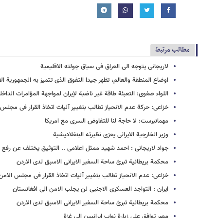
مطالب مرتبط
لاریجانی یتوجه الى العراق فی سیاق جولته الاقلیمیة
اوضاع المنطقة والعالم، تظهر جیدا التفوق الذی تتمیز به الجمهوریة ال
اللواء صفوی: التعبئة طاقة غیر ناضبة لإیران لمواجهة المؤامرات الداخل
خزاعی: حرکة عدم الانحیاز تطالب بتغییر آلیات اتخاذ القرار فی مجلس 
مهمانبرست: لا حاجة لنا للتفاوض السری مع امریکا
وزیر الخارجیة الایرانی یعزی نظیرته البنغلادیشیة
جواد لاریجانی : احمد شهید ممثل اعلامی .. التوثیق یختلف عن رفع ال
محکمة بریطانیة تبرئ ساحة السفیر الایرانی الاسبق لدى الاردن
خزاعی: عدم الانحیاز تطالب بتغییر آلیات اتخاذ القرار فی مجلس الامن
ایران : التواجد العسکری الاجنبی لن یجلب الامن الی افغانستان
محکمة بریطانیة تبرئ ساحة السفیر الایرانی الاسبق لدی الاردن
مصر توافق علی‌ زیارة نواب ایرانیین الی‌ غزة