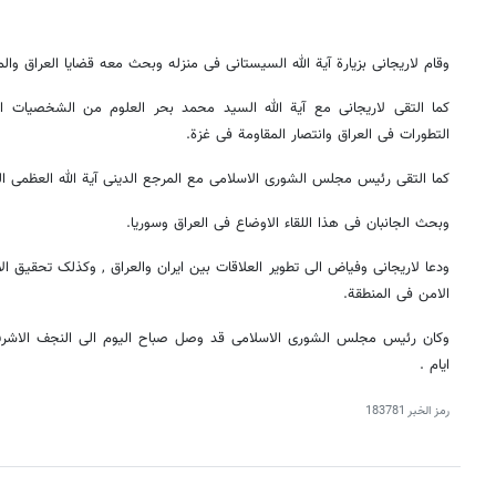
وقام لاریجانی بزیارة آیة الله السیستانی فی منزله وبحث معه قضایا العراق والم
کما التقی لاریجانی مع آیة الله السید محمد بحر العلوم من الشخصیات 
التطورات فی العراق وانتصار المقاومة فی غزة.
کما التقی رئیس مجلس الشوری الاسلامی مع المرجع الدینی آیة الله العظمی 
وبحث الجانبان فی هذا اللقاء الاوضاع فی العراق وسوریا.
ودعا لاریجانی وفیاض الی تطویر العلاقات بین ایران والعراق , وکذلک تحقیق ال
الامن فی المنطقة.
وکان رئیس مجلس الشوری الاسلامی قد وصل صباح الیوم الی النجف الاشرف 
ایام .
رمز الخبر
183781