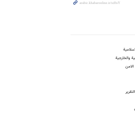
اسلامیة
یة والخارجیة
الامن
تقریر