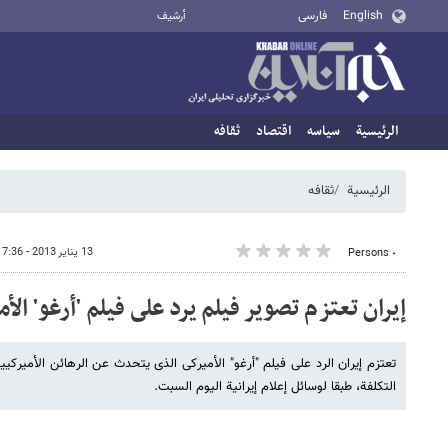
English
فارسی
أرشيف
الرئيسية
سیاسه
اقتصاد
ثقافه
الرئيسية
ثقافه
13 يناير 2013 - 17:36
٠ Persons
إیران تعتزم تصویر فیلم یرد على فیلم 'أرغو' الأ
تعتزم إیران الرد على فیلم "أرغو" الأمیرکی الذی یتحدث عن الرهائن الأمیرکیی
التکلفة، طبقا لوسائل إعلام إیرانیة الیوم السبت.