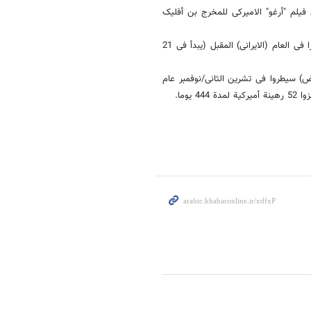
ى فیلم "أرغو" الامیرکی للمخرج بن أفلیک
وقال سالمانیان إن "(فیلم) القیادة المشترکة سیکون فیلما مرتفع التکلفة مقررا فی العام (الایرانی) المقبل (یبدأ فی 21
ض) سیطروا فی تشرین الثانی/نوفمبر عام