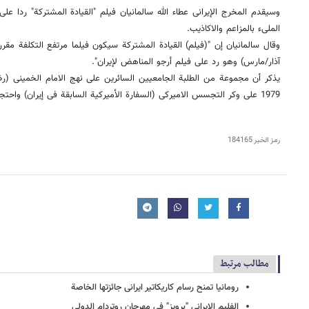
وسیقدم المخرج الإیرانی عطاء الله سالمانیان فیلم "القیادة المشترکة" ردا عل
الملیء بالمزاعم والاکاذیب.
آذار/مارس) وهو رد على فیلم أرجو المناهض لإیران".
یذکر أن مجموعة من الطلبة الجامعیین السائرین على نهج الامام الخمینی (ر
1979 على وکر التجسس الامیرکی (السفارة الأمیرکیة السابقة فی إیران) واحتجزوا 52 رهینة أمیرکیة لمدة 444 یوما.
رمز الخبر
184165
مطالب مرتبط
رومانیا تمنح رسام کاریکاتیر ایرانی جائزتها الخاصة
الفلیم الایرانی "برویز" فی مهرجان روتردام الدولی