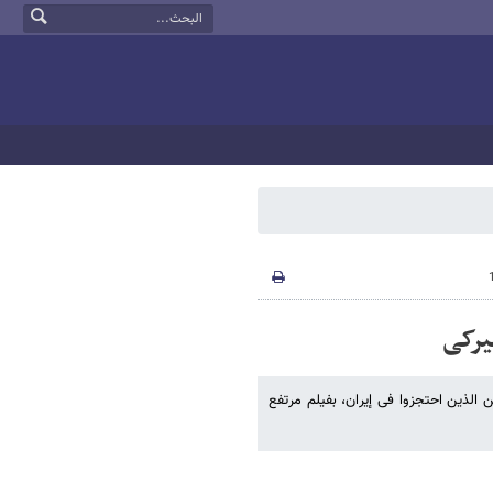
میرکی
ن الذین احتجزوا فی إیران، بفیلم مرتفع