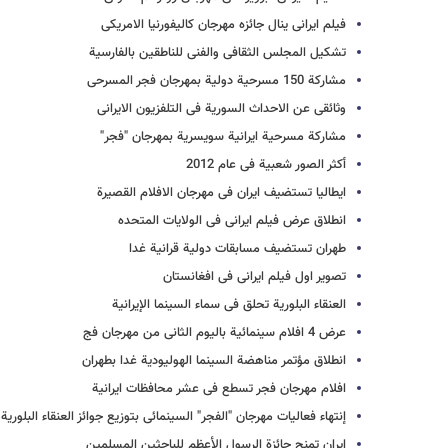
فیلم ایرانی ینال جائزه مهرجان کالیفورنیا الامریکی
تشکیل المجلس الثقافی والفنی للناطقین بالفارسیة
مشارکة 150 مسرحیة دولیة بمهرجان فجر المسرحی
وثائقی عن الاحداث السوریة فی التلفزیون الایرانی
مشارکة مسرحیة ایرانیة سویسریة بمهرجان "فجر"
أکثر الصور شعبیة فی عام 2012
ایطالیا تستضیف ایران فی مهرجان الافلام القصیرة
انطلاق عرض فیلم ایرانی فی الولایات المتحده
طهران تستضیف مسابقات دولیة قرانیة غدا
تصویر اول فیلم ایرانی فی افغانستان
العنقاء البلوریة تحلق فی سماء السینما الإیرانیة
عرض 4 افلام سینمائیة بالیوم الثانی من مهرجان فج
انطلاق مؤتمر مناهضة السینما الهولیودیة غدا بطهران
افلام مهرجان فجر تسطع فی عشر محافظات ایرانیة
إنتهاء فعالیات مهرجان "الفجر" السینمائی بتوزیع جوائز العنقاء البلوریة
ایران تمنح جائزة الرسول الأعظم للباحثین المسلمین