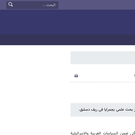
مرکز بحث علمی بجمرایا فی ریف دمشق.
أتی ضمن السیاسات الغربیة والاسرائیلیة