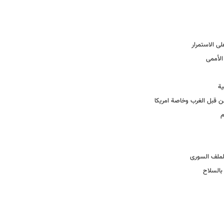
ى الاستمرار
الأممی
یة
ن قبل الغرب وخاصة امریکا
م
لملف السوری
بالسلاح