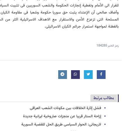
للفرار الى الأمام وتغطیة إنجازات الحکومة والشعب السوریین فی تثبیت السیادة و
وأضاف صالحی أن الإعتداء یثبت حق سوریا حکومة وشعبا فی مقاومة الکیان ا
المسلحة التی تزعزع الأمن والاستقرار مع الاهداف الاسرائیلیة اکثر من ا
بالفطنة لمواجهة استمرار جرائم الکیان الاسرائیلی.
رمز الخبر
184285
مطالب مرتبط
فشل إثارة الخلافات بین مکونات الشعب العراقی
إزاحة الستار قریبا عن منجزات صاروخیة ایرانیة جدیدة
لاریجانی: الحوار السیاسی طریق الحل للقضیة السوریة