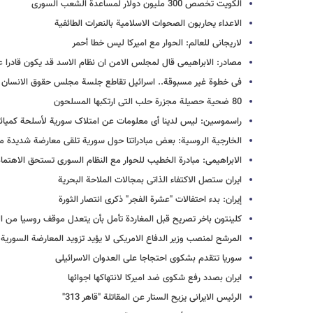
الکویت تخصص 300 ملیون دولار لمساعدة الشعب السوری
الاعداء یحاربون الصحوات الاسلامیة بالنعرات الطائفیة
لاریجانی للعالم: الحوار مع امیرکا لیس خطا أحمر
مصادر: الابراهیمی قال لمجلس الامن ان نظام الاسد قد یکون قادرا عل
فی خطوة غیر مسبوقة.. اسرائیل تقاطع جلسة مجلس حقوق الانسان 
80 ضحیة حصیلة مجزرة حلب التی ارتکبها المسلحون
راسموسین: لیس لدینا أی معلومات عن امتلاک سوریة لأسلحة کمیائ
الخارجیة الروسیة: بعض مبادراتنا حول سوریة تلقى معارضة شدیدة م
الابراهیمی: مبادرة الخطیب للحوار مع النظام السوری تستحق الاهتما
ایران ستصل الاکتفاء الذاتی بمجالات الملاحة البحریة
إیران: بدء احتفالات "عشرة الفجر" ذکرى انتصار الثورة
کلینتون باخر تصریح قبل المغاردة تأمل بأن یتعدل موقف روسیا من ا
المرشح لمنصب وزیر الدفاع الامریکی لا یؤید تزوید المعارضة السوریة 
سوریا تتقدم بشکوى احتجاجا على العدوان الاسرائیلی
ایران بصدد رفع شکوى ضد امیرکا لانتهاکها اجوائها
الرئیس الایرانی یزیح الستار عن المقاتلة "قاهر 313"