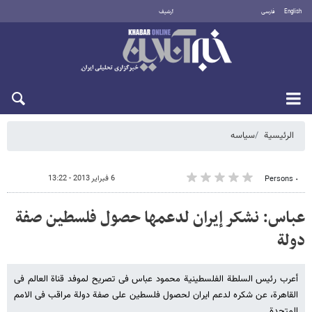
English
فارسی
أرشيف
الجمعة 7 أغسطس 2026
الرئيسية
سیاسه
6 فبراير 2013 - 13:22
٠ Persons
عباس: نشکر إیران لدعمها حصول فلسطین صفة
دولة
أعرب رئیس السلطة الفلسطینیة محمود عباس فی تصریح لموفد قناة العالم فی
القاهرة، عن شکره لدعم ایران لحصول فلسطین على صفة دولة مراقب فی الامم
المتحدة.