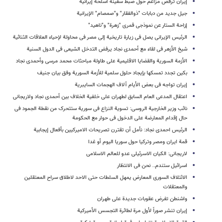
إیران ترفض مزاعم حول ضبط سفینة أسلحة إیرانیة
جیل جدید من دبابات "ذوالفقار" و"صمصام" الإیرانیة
إزاحة الستار عن نموذجی قمری "زهرة" و"ناهید"
الرئیس الإیرانی یصل فی زیارة تاریخیة إلى مصر فی محاولة لإحیاء العلاقات الثنائیة
شیخ الأزهر فی لقاء مع أحمدی نجاد یرفض التدخل الشیعی فی الدول السنیة
الأزمة السوریة والقضایا الاقلیمیة على طاولة مباحثات محمد مرسی وأحمدی نجاد
بکین تجدد تمسکها بإیجاد حلول سلمیة للأزمة السوریة وفق بیان جنیف
إیران تواجه فی بعض الأیام آلاف الهجمات السایبریة
اعتقال المدعی العام السابق لطهران على خلفیة الخلاف بین أحمدی نجاد ولاریجانی
نائب وزیر الخارجیة الروسی: تسویة النزاع فی سوریة ستتحرک من نقطة الجمود فی
حال إقدام المعارضة على الدخول فی حوار مع الحکومة
الرئیس احمدی نجاد: نأمل أن تقترن تصریحات الامیرکیین بأفعال إیجابیة
قمة ایران ومصر وترکیا حول سوریا الیوم أو غدا
لاریجانی: الکیان الاسرئیلی عدو للعالم الاسلامی
اسرائیل ستندم.. نحن فی الانتظار
الائتلاف السوری المعارض یمهل السلطات حتى الاحد لاطلاق سراح المعتقلین
والمعتقلات
واشنطن تفرض عقوبات جدیدة على طهران
إیران تنشر صوراً لأول مرة لطائرة التجسس الأمیرکیة