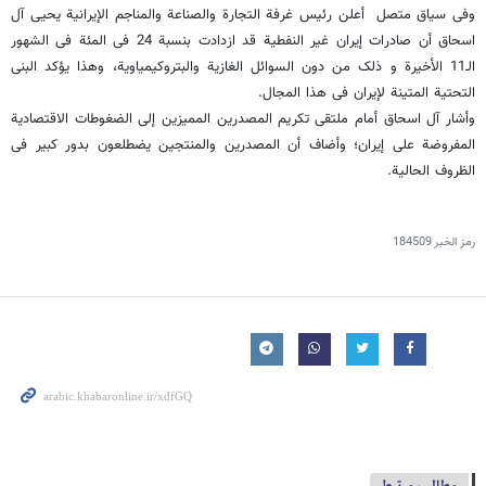
وفی سیاق متصل أعلن رئیس غرفة التجارة والصناعة والمناجم الإیرانیة یحیی آل
اسحاق أن صادرات إیران غیر النفطیة قد ازدادت بنسبة 24 فی المئة فی الشهور
الـ11 الأخیرة و ذلک من دون السوائل الغازیة والبتروکیمیاویة، وهذا یؤکد البنى
التحتیة المتینة لإیران فی هذا المجال.
وأشار آل اسحاق أمام ملتقى تکریم المصدرین الممیزین إلى الضغوطات الاقتصادیة‌
المفروضة على إیران؛ وأضاف أن المصدرین والمنتجین یضطلعون بدور کبیر فی
الظروف الحالیة.
رمز الخبر
184509