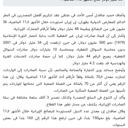
وأضاف حمید صافدل أمس الأحد فی ملتقى عقد لتکریم أفضل المصدرین فی المقر
الدائم للمعارض الدولیة بطهران، إن إیران استوردت خلال الأشهر الـ11 الماضیة، 36
ملیون طن من البضائع وبقیمة 48 ملیار دولار وفقاً لأرقام الجمارک الإیرانیة.
وأشار إلى أن قیمة صادرات إیران غیر النفطیة کانت بدایة انتصار الثورة الإسلامیة
(1979) نحو 500 ملیون دولار، فی حین ارتفعت إلى 34 ملیار دولار فی 2001
بدون محاسبة السوائل النفطیة، وبمحاسبة 10 ملیارات دولار صادرات السوائل
النفطیة، یصبح الرقم 44 ملیار دولار، کما أن حصة صادرات الخدمات الفنیة
والهندسیة قد بلغت 4.2 ملیار دولار.
وأوضح مساعد وزیر التجارة والصناعة والمناجم، بأن نسبة الصادرات إلى الواردات،
اجتازت معدل الـ70 بالمائة وفقاً لأرقام أداء الأشهر الـ11 الماضیة وقال: إن هذا
الرقم یعنی أن أکثر من 70 بالمائة من العملة الصعبة التی نحتاجها للواردات یتم
تأمینها من العملة الصعبة المتأتیة من الصادرات.
وأکد أن التنوع فی السلع المصدرة وکذلک تصدیر 3 آلاف سلعة مختلفة فی سلة
الصادرات الإیرانیة،‌ یکشف عن مسار تطور هذا القطاع.
وقال صافدل إن معدل عدد الدول المستوردة للبضائع الإیرانیة خلال الأشهر الـ11
الماضیة، بلغ نحو150 بلداَ، فی حین ارتفع هذا الرقم إلى 160 بلداَ فی بعض
السنوات.