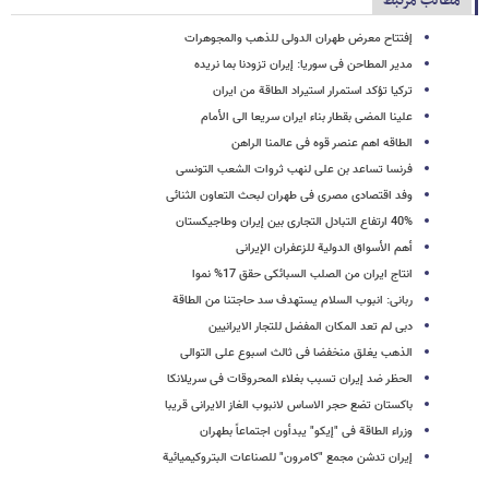
مطالب مرتبط
إفتتاح معرض طهران الدولی للذهب والمجوهرات
مدیر المطاحن فی سوریا: إیران تزودنا بما نریده
ترکیا تؤکد استمرار استیراد الطاقة من ایران
علینا المضی بقطار بناء ایران سریعا الى الأمام
الطاقه اهم عنصر قوه فی عالمنا الراهن
فرنسا تساعد بن علی لنهب ثروات الشعب التونسی
وفد اقتصادی مصری فی طهران لبحث التعاون الثنائی
40% ارتفاع التبادل التجاری بین إیران وطاجیکستان
أهم الأسواق الدولیة للزعفران الإیرانی
انتاج ایران من الصلب السبائکی حقق 17% نموا
ربانی: انبوب السلام یستهدف سد حاجتنا من الطاقة
دبی لم تعد المکان المفضل للتجار الایرانیین
الذهب یغلق منخفضا فی ثالث اسبوع على التوالی
الحظر ضد إیران تسبب بغلاء المحروقات فی سریلانکا
باکستان تضع حجر الاساس لانبوب الغاز الایرانی قریبا
وزراء الطاقة فی "إیکو" یبدأون اجتماعاً بطهران
إیران تدشن مجمع "کامرون" للصناعات البتروکیمیائیة