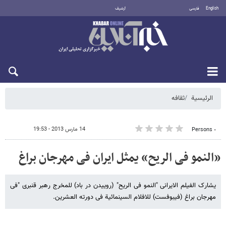
English
فارسی
أرشيف
السبت 8 أغسطس 2026
الرئيسية
ثقافه
14 مارس 2013 - 19:53
٠ Persons
«النمو فی الریح» یمثل ایران فی مهرجان براغ
یشارک الفیلم الایرانی "النمو فی الریح" (روییدن در باد) للمخرج رهبر قنبری "فی
مهرجان براغ (فیبوفست) للافلام السینمائیة فی دورته العشرین.