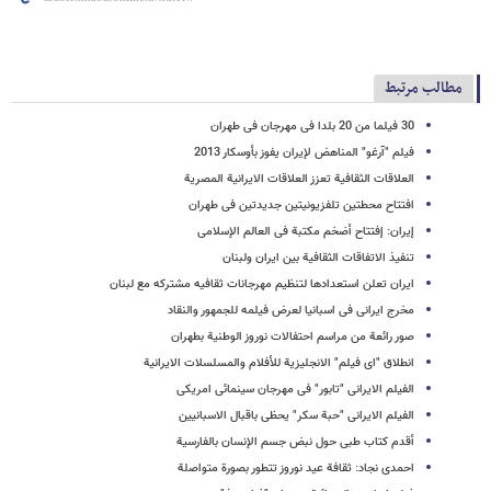
مطالب مرتبط
30 فیلما من 20 بلدا فی مهرجان فی طهران
فیلم "آرغو" المناهض لإیران یفوز بأوسکار 2013
العلاقات الثقافیة تعزز العلاقات الایرانیة المصریة
افتتاح محطتین تلفزیونیتین جدیدتین فی طهران
إیران: إفتتاح أضخم مکتبة فی العالم الإسلامی
تنفیذ الاتفاقات الثقافیة بین ایران ولبنان
ایران تعلن استعدادها لتنظیم مهرجانات ثقافیه مشترکه مع لبنان
مخرج ایرانی فی اسبانیا لعرض فیلمه للجمهور والنقاد
صور رائعة من مراسم احتفالات نوروز الوطنیة بطهران
انطلاق "ای فیلم" الانجلیزیة للأفلام والمسلسلات الایرانیة
الفیلم الایرانی "تابور" فی مهرجان سینمائی امریکی
الفیلم الایرانی "حبة سکر" یحظى باقبال الاسبانیین
أقدم کتاب طبی حول نبض جسم الإنسان بالفارسیة
احمدی نجاد: ثقافة عید نوروز تتطور بصورة متواصلة