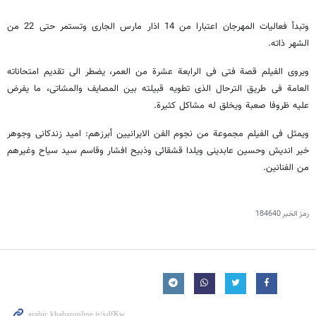
وتبدأ فعالیات المهرجان اعتبارا من 14 اذار مارس الجاری وتستمر حتى 22 من
الشهر ذاته.
ویروی الفیلم قصة فتى فی الرابعة عشرة من العمر، یضطر الى تقدیم امتحاناته
العامة فی طریق الترحال الذی تطویه قبیلته بین المصایف والمشاتی، ما یفرض
علیه ظروفا صعبة ویخلق له مشاکل کثیرة.
ویمثل فی الفیلم مجموعة من نجوم الفن الایرانیین أبرزهم: امید زندکانی وجوهر
خیر اندیش وحسین عابدینی ویلدا قشقائی وذبیح افشار وقاسم سید سیاح وغیرهم
من الفنانین.
رمز الخبر
184640