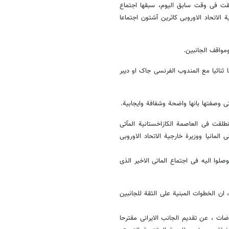
طلقت فی وقت سابق الیوم، سبقها اجتماع
الاتحاد الاوروبی کاثرین آشتون اجتماعا
ومواقف الجانبین.
ثنائیا مع المندوب الفرنسی جاک او دیبر
ی وصفتها بانها واضحة وشفافة وایجابیة.
طلقت فی العاصمة الکازاخستانیة المآتی
لمانیا ووزیرة خارجیة الاتحاد الاوروبی
لوا الیه فی اجتماع الماتی الاخیر الذی
ان الخطوات المبنیة على الثقة للجانبین
ضات ، عن تقدیم الجانب الایرانی مقترحا