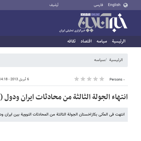
English
فارسی
أرشيف
الرئيسية
سیاسه
اقتصاد
ثقافه
الرئيسية
سیاسه
6 أبريل 2013 - 14:18
٠ Persons
انتهاء الجولة الثالثة من محادثات ایران ودول (5+1)
انتهت فی المآتی بکازاخستان الجولة الثالثة من المحادثات النوویة بین ایران ودول (5+1) على ان تستأنف لاحقا 