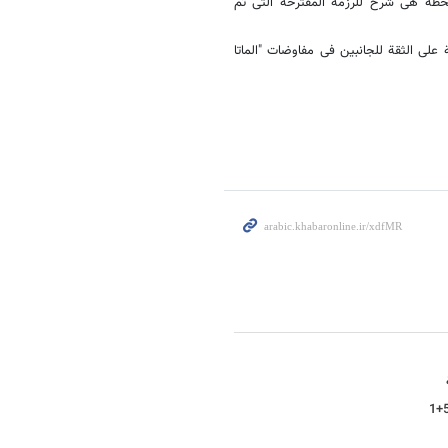
لخطة هی شرح للرزمة المقترحة التی تم
على الثقة للجانبین فی مفاوضات "الماتا