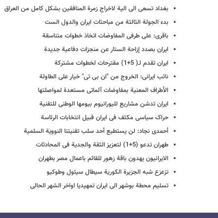
بغداد تسعی الی الیة لاخراج زمرة المنافقین بشکل کامل من العراق
بدء الجولة الثالثة من مباحثات ایران والدول الست
باقری: على طرفی المفاوضات اتخاذ خطوات متناسقة
ایران بصدد إزاحة الستار عن منجزات دفاعیة جدیدة
ایران تقدم لـ( 5+1) مقترحات لخطوات مشترکة
نائب ایرانی: الخروج من "ان بی تی" خیار على الطاولة
الأطراف المعنیة بمفاوضات آلماتی مستعدة لمواصلتها
ایران تدشن مشاریع للیورانیوم بیومها الوطنی للتقنیة
حراک سیاسی مکثف فی ایران قبیل انتخابات الرئاسة
أحمدی نجاد: لن یستطیع أحد سلب تقنیتنا النوویة السلمیة
طهران تدعو (5+1) لتعزیز الثقة والجدیة فی المحادثات
الایرانیون یهدون باقة زهور للقائم باعمال مصر بطهران
تزعزع شبه الجزیرة الکوریة سیطال سیئول وطوکیو
تسلیم محطة بوشهر الی ایران تمهیدیا اواخر الشهر الحالی