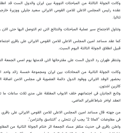
وکانت الجولة الثالثة من المباحثات النوویة بین ایران والدول الست قد ان
عقده رئیس المجلس الاعلى للامن القومی الایرانی سعید جلیلی ووزیرة خارجیة 
ثنائیا.
وتناول الاجتماع سیر عملیة المباحثات والنتائج التی تم التوصل الیها حتى الان 
کما عقد مساعد امین المجلس الاعلى للامن القومی الایرانی علی باقری اجتماعا 
قبیل انطلاق الجولة الثالثة الیوم السبت.
وتنتظر طهران رد الدول الست على مقترحاتها التی قدمتها یوم امس الجمعة الت
وکانت الجولة الثانیة من المحادثات بین ایران ومجموعة خمسة زائد واحد ان
بحضور الوفد الایرانی ووفود الدول دائمة العضویة فی مجلس الامن اضافة الى ا
کاثرین اشتون.
وتابع الجانبان فی اجتماعهم خلف الابواب المغلقة على مدى ثلاث ساعات ما توص
انعقد اواخر شباط/فبرایر الماضی.
من جهته قال مساعد امین المجلس الاعلى للامن القومی الایرانی علی باقری ، 
فی مفاوضات "الماتا 2" یجب أن تتحلى بـ "التناسق والتزامن".
واعلن باقری فی حدیث متلفز مساء الجمعة اثر ختام الجولة الثانیة من المفاو