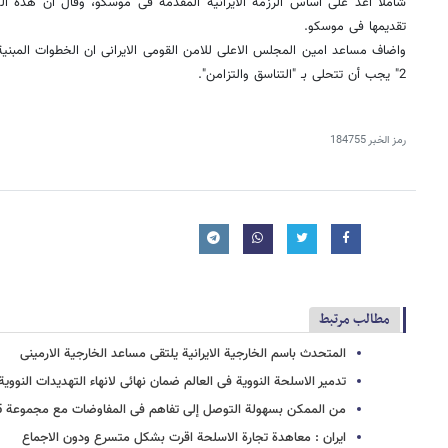
شاملا اعد على اساس الرزمة الایرانیة المقدمة فی موسکو، وقال ان هذه ا
تقدیمها فی موسکو.
واضاف مساعد امین المجلس الاعلى للامن القومی الایرانی ان الخطوات المبنیة 
2" یجب أن تتحلى بـ "التناسق والتزامن".
رمز الخبر
184755
مطالب مرتبط
المتحدث باسم الخارجیة الایرانیة یلتقی مساعد الخارجیة الارمینی
تدمیر الاسلحة النوویة فی العالم ضمان نهائی لانهاء التهدیدات النوویة
من الممکن بسهولة التوصل إلی تفاهم فی المفاوضات مع مجموعة 5+1
ایران : معاهدة تجارة الاسلحة اقرت بشکل متسرع ودون الاجماع