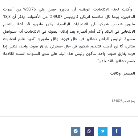
وأکدت لجنة الانتخابات الوطنیة أن مادورو حصل على 50,76% من أصوات
الناخبین، بینما نال منافسه انریکی کابریلیس 49,07% من الأصوات. یذکر أن 18,8
ملیون شخص شارکوا فی الانتخابات الرئاسیة. وکان مادورو قد أشاد بالنظام
الانتخابی فی البلاد وأکد أمام أنصاره بعد إدلائه بصوته فی الانتخابات أنه سیواصل
مسیرة الرئیس الراحل تشافیز فی حال فوزه. وقال مادورو: "لدینا نظام انتخابات
مثالی، أنا لن أذهب لتقدیم شکوى فی حال خسارتی بفارق صوت واحد، لکننی إذا
فزت بفارق صوت واحد سأکون رئیس هذا البلد على مدى السنوات الست القادمة
باسم تشافیز قائد بلدی".
المصدر: وکالات
رمز الخبر
184823