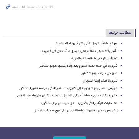
مطالب مرتبط
هوغو تشافیز الرجل الذی غیّر فنزویلا المعاصرة
تأثیر وفاة هوغو تشافیز على الوضع الاقتصادی فی فنزویلا
تشافیز باق مع بقاء العدالة والحریة
فنزویلا فی حداد لمدة أسبوع بعد وفاة رئیسها هوغو تشافیز
صور من حیاة هوجو تشافیز
فنزویلا تفقد إبنها الشجاع
الرئیس احمدی نجاد یتوجه إلی فنزویلا للمشارکة فی مراسم تشییع تشافیز
مادورو یکشف عن مخطط أمیرکی لاغتیال منافسه لاغراق فنزویلا فی الفوضى
الانتخابات الرئاسیة فی فنزویلا.. هل سیستمر نهج تشافیز؟
نیکولاس مادورو یتعهد بمواصلة السیر على نهج صدیقه تشافیز