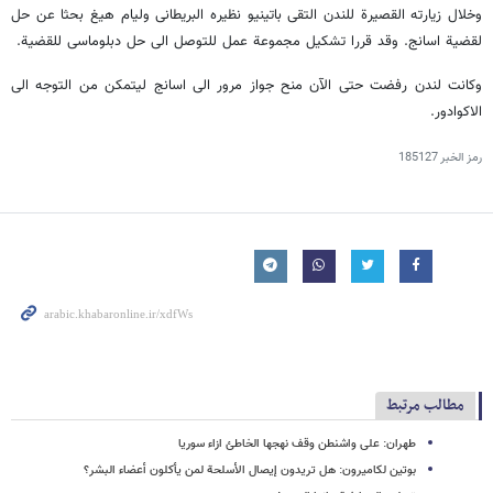
وخلال زیارته القصیرة للندن التقى باتینیو نظیره البریطانی ولیام هیغ بحثا عن حل
لقضیة اسانج. وقد قررا تشکیل مجموعة عمل للتوصل الى حل دبلوماسی للقضیة.
وکانت لندن رفضت حتى الآن منح جواز مرور الى اسانج لیتمکن من التوجه الى
الاکوادور.
رمز الخبر
185127
مطالب مرتبط
طهران: على واشنطن وقف نهجها الخاطئ ازاء سوریا
بوتین لکامیرون: هل تریدون إیصال الأسلحة لمن یأکلون أعضاء البشر؟