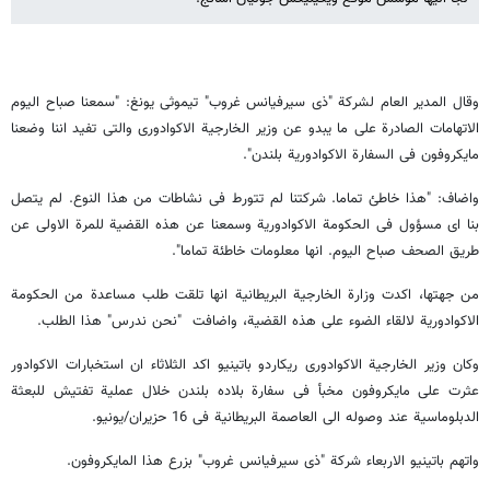
وقال المدیر العام لشرکة "ذی سیرفیانس غروب" تیموثی یونغ: "سمعنا صباح الیوم
الاتهامات الصادرة على ما یبدو عن وزیر الخارجیة الاکوادوری والتی تفید اننا وضعنا
مایکروفون فی السفارة الاکوادوریة بلندن".
واضاف: "هذا خاطئ تماما. شرکتنا لم تتورط فی نشاطات من هذا النوع. لم یتصل
بنا ای مسؤول فی الحکومة الاکوادوریة وسمعنا عن هذه القضیة للمرة الاولى عن
طریق الصحف صباح الیوم. انها معلومات خاطئة تماما".
من جهتها، اکدت وزارة الخارجیة البریطانیة انها تلقت طلب مساعدة من الحکومة
الاکوادوریة لالقاء الضوء على هذه القضیة، واضافت "نحن ندرس" هذا الطلب.
وکان وزیر الخارجیة الاکوادوری ریکاردو باتینیو اکد الثلاثاء ان استخبارات الاکوادور
عثرت على مایکروفون مخبأ فی سفارة بلاده بلندن خلال عملیة تفتیش للبعثة
الدبلوماسیة عند وصوله الى العاصمة البریطانیة فی 16 حزیران/یونیو.
واتهم باتینیو الاربعاء شرکة "ذی سیرفیانس غروب" بزرع هذا المایکروفون.