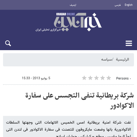
English
فارسی
أرشيف
السبت 8 أغسطس 2026
الرئيسية
سیاسه
5 يوليو 2013 - 15:33
٠ Persons
شرکة بریطانیة تنفی التجسس على سفارة
الاکوادور
نفت شرکة امنیة بریطانیة امس الخمیس الاتهامات التی وجهتها السلطات
الاکوادوریة بانها وضعت مایکروفون للتصنت فی سفارة الاکوادور فی لندن التی
لجأ الیها مؤسس موقع ویکیلیکس جولیان اسانج.