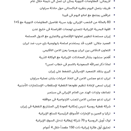
لاریجانی: المفاوضات النوویة یمکن ان تصل الى نتیجة خلال عام
ظریف یتصل الیوم بنظیره الباکستانی حول حادثة سراوان
عراقجی یجتمع مع امانو الیوم فی فیینا
83 بالمائة من الشعب الإیرانی یؤید سریة تفاصیل المفاوضات النوویة مع 5+1
القوة البحریة الإیرانیة تتصدی لهجمات القراصنة فی خلیج عدن
إیران مستعدة لتطویر تعاونها الإقتصادی والتجاری مع الدول المسلمة
العمید جلالی: الغرب قد یستخدم اسلحة بایولوجیة بای حرب ضد ایران
التعاون الدفاعی بین ایران وروسیا یعزز الامن الاقلیمی
أفخم: سنشهد بشائر المحادثات الإیرانیة مع الوکالة الذریة
لماذا ذکر نصرالله السعودیة بالاسم فی خطاب امس؟
کیری ینتقد التصعید الإسرائیلی للضغط علی إیران
ایران تدعو مجلس الامن الی اتخاذ اجراءات بشان عملیة سراوان
إیران تسعی لإعادة تنظیم عقودها النفطیة لإستقطاب الإستثمارات الأجنبیة
تضاعف واردات الهند من الخام الإیرانی فی سبتمبر
ایران تدعو مجلس الامن لتجنب الازدواجیة فی مواقفه
شرکة نفطیة روسیة تدرس إمکانیة العودة إلی المشاریع النفطیة فی إیران
ترکیا و الصین و الإمارات الأسواق الرئیسیة للسلع الإیرانیة
لوک أویل الروسیة و 70 شرکة إیطالیة تدخل السوق الإیرانیة
تحلیق أول طائرة إیرانیة ذات 150 مقعداً خلال 4 أعوام