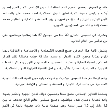
وافتتح المعرض بحضور الأمین العام لمنظمة التعاون الإسلامی أکمل الدین إحسان
أوغلو و رئیس مصرف تنمیة تعاون الدول الإسلامیة احمد محمد علی والمساعد
الأول للرئیس الإیرانی اسحاق جهانغیری و وزیر الصناعة و التجارة و المناجم محمد
نعمت زاده و عدد من المسؤولین الأخرین.
وتشارک فی المعرض التجاری 30 بلدا من مجموع 57 بلدا إسلامیا ویستغرق حتی
اول نوفمبر من العام الحالی.
وتشمل اقامة هذا المعرض جمیع الجهات الاقتصادیة و الاجتماعیة و الثقافیة ولهذا
تکون بمثابة مجمع الکبری الدولی و سیتم مشارکة جهات مختلفة نظیر المرکز
الاسلامی لتنمیة التجارة و عشرات المنتجین و المصدرین الاولی و مراکز الخدمات
التجاریة و السیاحیة المحلیة والأجنبیة من اجل التنمیة التجاریة للدول الاسلامیة.
ویقام تزامنا مع هذا المعرض موتمرات و ندوات دولیة حول تنمیة العلاقات الدولیة
الاسلامیة من جانب غرف التجارة و الصناعة و المعادن و الزراعة الایرانیة.
ومنظمة التعاون الإسلامی تجمع سبعا وخمسین دولة، لدمج الجهود والتکلم بصوت
واحد لحمایة وضمان تقدم مواطنیهم وجمیع مسلمی العالم البالغ عددهم ما بین
1,3 ملیار إلى 1,5 ملیار نسمة وهی منظمة دولیة ذات عضویة دائمة فی الأمم