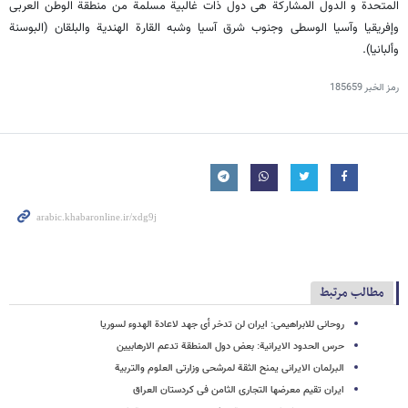
المتحدة و الدول المشارکة هی دول ذات غالبیة مسلمة من منطقة الوطن العربی
وإفریقیا وآسیا الوسطى وجنوب شرق آسیا وشبه القارة الهندیة والبلقان (البوسنة
وألبانیا).
رمز الخبر
185659
مطالب مرتبط
روحانی للابراهیمی: ایران لن تدخر أی جهد لاعادة الهدوء لسوریا
حرس الحدود الایرانیة: بعض دول المنطقة تدعم الارهابیین
البرلمان الایرانی یمنح الثقة لمرشحی وزارتی العلوم والتربیة
ایران تقیم معرضها التجاری الثامن فی کردستان العراق