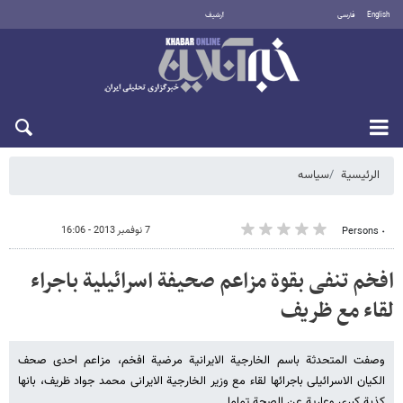
English
فارسی
أرشيف
الجمعة 7 أغسطس 2026
الرئيسية
سیاسه
7 نوفمبر 2013 - 16:06
٠ Persons
افخم تنفی بقوة مزاعم صحیفة اسرائیلیة باجراء
لقاء مع ظریف
وصفت المتحدثة باسم الخارجیة الایرانیة مرضیة افخم، مزاعم احدى صحف
الکیان الاسرائیلی باجرائها لقاء مع وزیر الخارجیة الایرانی محمد جواد ظریف، بانها
کذبة کبرى وعاریة عن الصحة تماما.