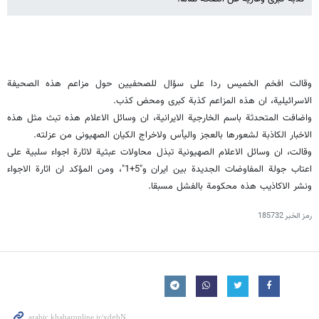
وقالت افخم الخمیس ردا على سؤال للصحفیین حول مزاعم هذه الصحیفة
الاسرائیلیة، ان هذه المزاعم کذبة کبرى ومحض کذب.
واضافت المتحدثة باسم الخارجیة الایرانیة، ان وسائل الاعلام هذه تبث مثل هذه
الاخبار الکاذبة لشعورها بالعجز والیأس ولاخراج الکیان الصهیونی من عزلته.
وقالت، ان وسائل الاعلام الصهیونیة تبذل محاولات عبثیة لاثارة اجواء سلبیة على
اعتاب جولة المفاوضات الجدیدة بین ایران و"5+1"، ومن المؤکد ان اثارة الاجواء
ونشر الاکاذیب هذه محکومة بالفشل مسبقا.
رمز الخبر
185732