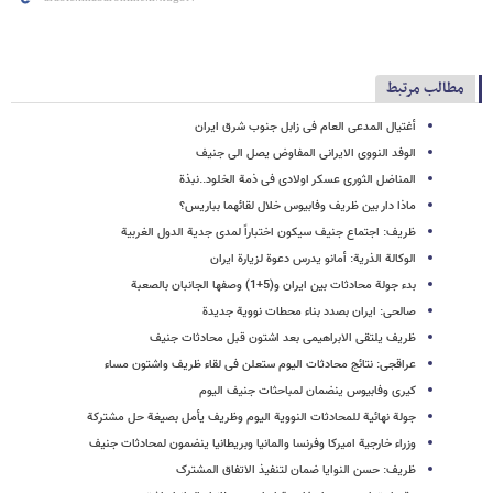
مطالب مرتبط
أغتیال المدعی العام فی زابل جنوب شرق ایران
الوفد النووی الایرانی المفاوض یصل الى جنیف
المناضل الثوری عسکر اولادی فی ذمة الخلود..نبذة
ماذا دار بین ظریف وفابیوس خلال لقائهما بباریس؟
ظریف: اجتماع جنیف سیکون اختباراً لمدى جدیة الدول الغربیة
الوکالة الذریة: أمانو یدرس دعوة لزیارة ایران
بدء جولة محادثات بین ایران و(5+1) وصفها الجانبان بالصعبة
صالحی: ایران بصدد بناء محطات نوویة جدیدة
ظریف یلتقی الابراهیمی بعد اشتون قبل محادثات جنیف
عراقجی: نتائج محادثات الیوم ستعلن فی لقاء ظریف واشتون مساء
کیری وفابیوس ینضمان لمباحثات جنیف الیوم
جولة نهائیة للمحادثات النوویة الیوم وظریف یأمل بصیغة حل مشترکة
وزراء خارجیة امیرکا وفرنسا والمانیا وبریطانیا ینضمون لمحادثات جنیف
ظریف: حسن النوایا ضمان لتنفیذ الاتفاق المشترک