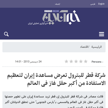
English
فارسی
أرشيف
السبت 8 أغسطس 2026
الرئيسية
اقتصاد
24 ديسمبر 2013 - 14:01
٠ Persons
شرکة قطر للبترول تعرض مساعدة إیران لتعظیم
الاستفادة من أکبر حقل غاز فی العالم
قالت مصادر فی شرکة قطر للبترول إن قطر ترید مساعدة إیران على تطویر حصتها
فی أکبر حقل غاز فی العالم والمسمی بـ"بارس الجنوبی" حتى تحقق الدولتان أکبر
فائدة ممکنة فی المدى البعید.