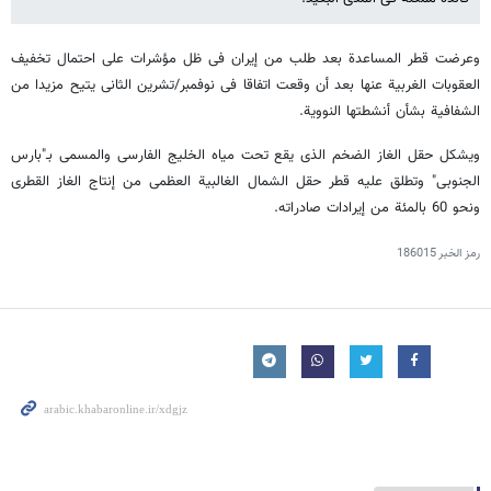
وعرضت قطر المساعدة بعد طلب من إیران فی ظل مؤشرات على احتمال تخفیف
العقوبات الغربیة عنها بعد أن وقعت اتفاقا فی نوفمبر/تشرین الثانی یتیح مزیدا من
الشفافیة بشأن أنشطتها النوویة.
ویشکل حقل الغاز الضخم الذی یقع تحت میاه الخلیج الفارسی والمسمی بـ"بارس
الجنوبی" وتطلق علیه قطر حقل الشمال الغالبیة العظمى من إنتاج الغاز القطری
ونحو 60 بالمئة من إیرادات صادراته.
رمز الخبر
186015