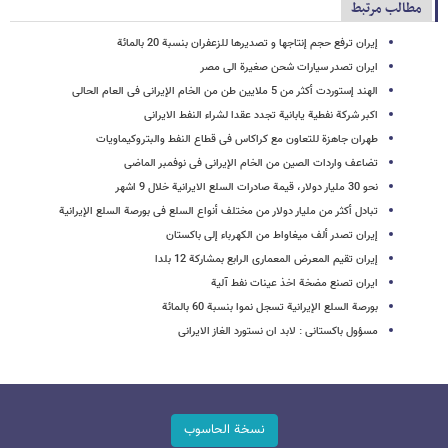
مطالب مرتبط
إیران ترفع حجم إنتاجها و تصدیرها للزعفران بنسبة 20 بالمائة
ایران تصدر سیارات شحن صغیرة الى مصر
الهند إستوردت أکثر من 5 ملایین طن من الخام الإیرانی فی العام الحالی
اکبر شرکة نفطیة یابانیة تجدد عقدا لشراء النفط الایرانی
طهران جاهزة للتعاون مع کراکاس فی قطاع النفط والبتروکیماویات
تضاعف واردات الصین من الخام الإیرانی فی نوفمبر الماضی
نحو 30 ملیار دولار، قیمة صادرات السلع الایرانیة خلال 9 اشهر
تبادل أکثر من ملیار دولار من مختلف أنواع السلع فی بورصة السلع الإیرانیة
إیران تصدر ألف میغاواط من الکهرباء إلی باکستان
إیران تقیم المعرض المعماری الرابع بمشارکة 12 بلدا
ایران تصنع مضخة اخذ عینات نفط آلیة
بورصة السلع الإیرانیة تسجل نموا بنسبة 60 بالمائة
مسؤول باکستانی : لابد ان نستورد الغاز الایرانی
نسخة الحاسوب