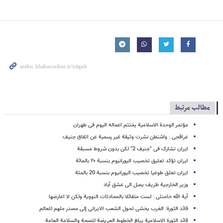
مطالب مرتبط
مؤتمر الوحدة الاسلامیة یختتم اعماله الیوم فی طهران
عراقجی : واشنطن نشرت وثیقة غیر رسمیة عن اتفاق جنیف
ایران تشارک فی "جنیف 2" لکن بدون شروط مسبقة
ایران تؤکد تعلیق تخصیب الیورانیوم بنسبة ۲۰ بالمائة
ایران تعلق طوعیا تخصیب الیورانیوم بنسبة 20 بالمئة
وزیر الخارجیة ظریف یصل الى عشق آباد
آیة الله خامنئی : لست متفائلا بالمحادثات النوویة ولکن لا اعارضها
قائد الثورة: الغرب یخشى تحول الشعب الایرانی إلى مصدر ملهم للعالم
قائد الثورة الاسلامیة یبلغ الخطوط العریضة للصحة والسلامة العامة