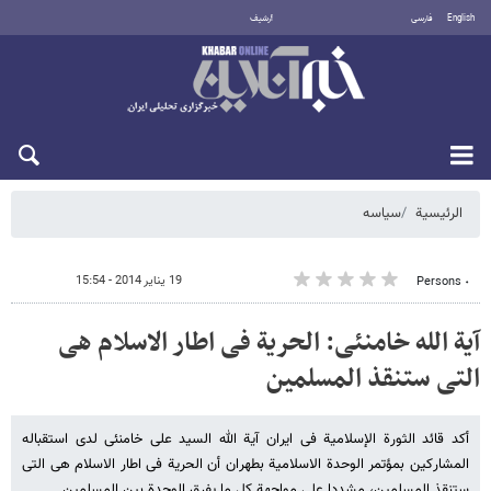
English
فارسی
أرشيف
الجمعة 7 أغسطس 2026
الرئيسية
سیاسه
19 يناير 2014 - 15:54
٠ Persons
آیة الله خامنئی: الحریة فی اطار الاسلام هی
التی ستنقذ المسلمین
أکد قائد الثورة الإسلامیة فی ایران آیة الله السید علی خامنئی لدى استقباله
المشارکین بمؤتمر الوحدة الاسلامیة بطهران أن الحریة فی اطار الاسلام هی التی
ستنقذ المسلمین، مشددا على مواجهة کل ما یفرق الوحدة بین المسلمین.