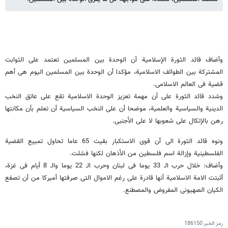
وأضاف قائد الثورة الإسلامیة أن الوحدة بین المسلمین تعتمد على الثوابت
المشترکة بین الطوائف الاسلامیة، مؤکدا أن الوحدة بین المسلمین الیوم هی أهم
قضیة فی العالم الاسلامی.
وشدد قائد الثورة على أن مهمة تعزیز الوحدة الاسلامیة تقع على عاتق النخب
الدینیة والسیاسیة والعلمیة، موضحا أن على النخب السیاسیة أن تعلم بأن مکانتها
رهن بالإتکال على شعوبها لا على الأجنبی.
ونوه قائد الثورة الى أن قوى الاستکبار بقیت 65 عاما تحاول تمییع القضیة
الفلسطینیة وإزالة اسم فلسطین من الأذهان لکنها فشلت.
وأضاف: خلال حرب الـ 33 یوما فی لبنان وحرب الـ 22 یوما والـ 8 أیام فی غزة،
أثبتت الامة الاسلامیة أنها قادرة على رغم الاموال التی صرفتها أمیرکا من أن تصفع
الکیان الصهیونی المفروض والمصطنع.
رمز الخبر
186150