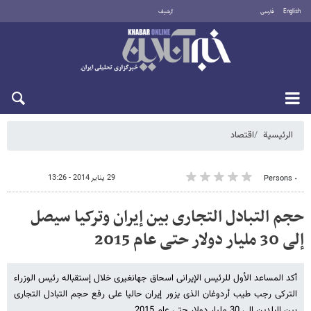
English
فارسی
أرشيف
الجمعة 7 أغسطس 2026
الرئيسية
اقتصاد
29 يناير 2014 - 13:26
٠ Persons
حجم التبادل التجاری بین إیران وترکیا سیصل
إلی 30 ملیار دولار حتی عام 2015
أکد المساعد الأول للرئیس الإیرانی اسحاق جهانغیری خلال إستقباله رئیس الوزراء
الترکی رجب طیب أردوغان الذی یزور إیران حالیا علی رفع حجم التبادل التجاری
بین البلدین إلی 30 ملیار دولار حتی عام 2015 .