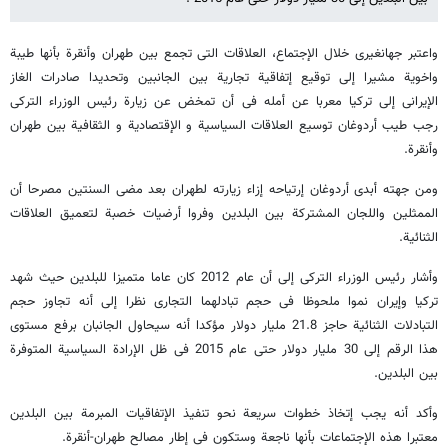
واعتبر جهانغیری خلال الإجتماع، العلاقات التی تجمع بین طهران وأنقرة بأنها طیبة
واخویة مشیرا إلی توقیع إتفاقیة تجاریة بین الجانبین وتحدیدا صادرات الغاز
الإیرانی إلی ترکیا معربا عن أمله فی أن تمخض عن زیارة رئیس الوزراء الترکی
رجب طیب أردوغان توسیع العلاقات السیاسیة و الإقتصادیة و الثقافیة بین طهران
وأنقرة.
ومن جهته أبدی أردوغان إرتیاحه إزاء زیارته لطهران بعد مضی السنتین مصرحا أن
الممثلین واللجان المشترکة بین البلدین وفروا أرضیات خصبة لتعمیق العلاقات
الثنائیة.
وأشار رئیس الوزراء الترکی إلی أن عام 2012 کان عاما متمیزا للبلدین حیث شهد
ترکیا وإیران نموا ملحوظا فی حجم تبادلهما التجاری نظرا إلی أنه تجاوز حجم
التبادلات الثنائیة حاجز 21.8 ملیار دولار مؤکدا أنه سیحاول الجانبان برفع مستوی
هذا الرقم إلی 30 ملیار دولار حتی عام 2015 فی ظل الإرادة السیاسیة المتوفرة
بین البلدین.
وأکد أنه یجب إتخاذ خطوات سریعة نحو تنفیذ الإتفاقیات المبرمة بین البلدین
معتبرا هذه الإجتماعات بأنها ناجعة وستکون فی إطار مصالح طهران-أنقرة.