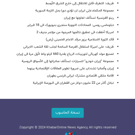
ظریف: التطرف قابل للانتقال إلی خارج الشرق الأوسط
مجموعة الحکماء:على ایران ان تؤدی دورا بحل الازمة السوریة
رینو الفرنسیة تستأنف تعاونها مع إیران
دبلوماسی روسی: المحادثات النوویة ستجری بنیویورک فی 18 فبرایر
امریکا أخفقت فی تحقیق نتائجها المرجوة من مؤتمر جنیف 2
قائد الثورة الاسلامیة یزور مرقد الامام الخمینی (رض)
ظریف: على امیرکا استغلال الفرصة السانحة لجلب ثقة الشعب الایرانی
تصنیع مولد کهربائی لتوربینات الریاح بقدرة 660 کیلو واط لأول مرة فی إیران
مجموعة "إیران خودرو" للسیارات تستأنف صادراتها إلى الأسواق الروسیة
إیران وألمانیا تشددان علی ضرورة تطویر العلاقات الإقتصادیة بینهما
اقامة ملتقى اقتصادی مشترک ایرانی فرنسی بطهران
تبادل أکثر من 22 ملیون دولار من القطران فی البورصة الإیرانیة
نسخة الحاسوب
Copyright © 2024 KhabarOnline News Agancy, All rights reserved.