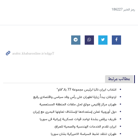
رمز الخبر
186227
مطالب مرتبط
انتخاب ایران نائبا لرئیس مجموعة 77 بالـ"فاو"
اردوغان یبدأُ زیارة لطهران على رأسِ وفد سیاسی واقتصادی رفیع
طهران مرکز إقلیمی موثق لحل ملفات المنطقة المستعصیة
دول أوروبیة تعلن إستعدادها لإستئناف تعاونها البحری مع إیران
ظریف یرفض بشدة تواجد قوات عسکریة إیرانیة فی سوریا
ایران تقدم الخدمات الهندسیة والصحیة للعراق
طهران تنتقد تخبط السیاسة الامیرکیة بشان سوریا