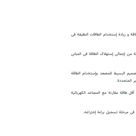
ة و زیادة إستخدام الطاقات النظیفة فی
 أحد معدات رئیسیة فی المبانی و یعود إلیها نحو 3 إلی 8 بالمائة من إجمالی إستهلاک الطاقة فی المبانی
میم البسیط للمصعد وإستخدام الطاقة
ر المتجددة.
قل طاقة مقارنة مع المصاعد الکهربائیة
 فی مرحلة تسجیل براءة إختراعه.