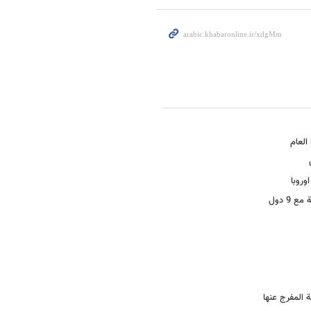
وروبا
9 دول
ة المفرج عنها