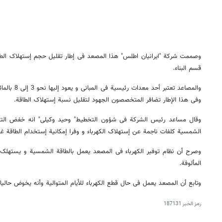
وصممت شرکة "ایرانیان اطلس" هذا المصعد فی إطار تقلیل حجم إستهلاک الطاق
قسم البناء.
والمصاعد تعتبر
وفی هذا الإطار تضافر المتخصصون الجهود لتقلیل نسبة إستهلاک الطاقة.
وقال مساعد رئیس الشرکة فی شؤون التخطیط" وحید وکیلی" انه خفض التص
الشمسیة کلفات ناجمة عن إستهلاک الکهرباء و وفرا إمکانیة إستخدام الطاقة غی
وصرح أن نظام توفیر الکهرباء فی المصعد یعمل بالطاقة الشمسیة و یستهلک أ
المألوفة.
وتابع أن المصعد یعمل فی حال قطع الکهرباء للأیام المتوالیة وأنه یخوض حالیا
رمز الخبر
187131