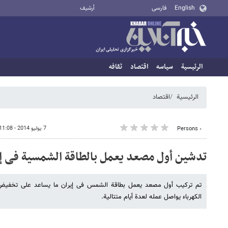
English
فارسی
أرشيف
الرئيسية
سیاسه
اقتصاد
ثقافه
الرئيسية
اقتصاد
7 يوليو 2014 - 11:08
٠ Persons
تدشین أول مصعد یعمل بالطاقة الشمسیة فی إی
تم ترکیب أول مصعد یعمل بطاقة الشمس فی إیران ما یساعد علی تخفیض
الکهرباء یواصل عمله لعدة أیام متتالیة.