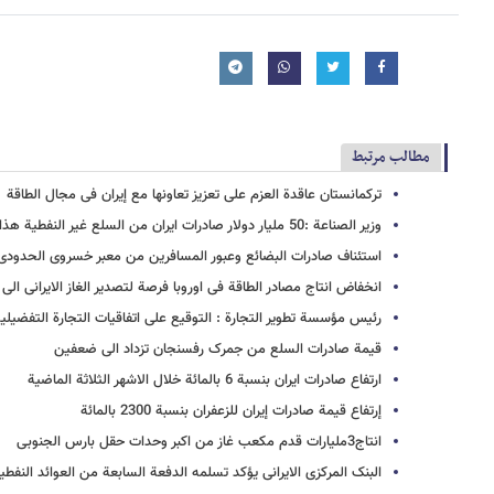
مطالب مرتبط
ترکمانستان عاقدة العزم علی تعزیز تعاونها مع إیران فی مجال الطاقة
وزیر الصناعة :50 ملیار دولار صادرات ایران من السلع غیر النفطیة هذا العام
استئناف صادرات البضائع وعبور المسافرین من معبر خسروی الحدودی
انخفاض انتاج مصادر الطاقة فی اوروبا فرصة لتصدیر الغاز الایرانی الی ا
رئیس مؤسسة تطویر التجارة : التوقیع علی اتفاقیات التجارة التفضیلیة مع 
قیمة صادرات السلع من جمرک رفسنجان تزداد الی ضعفین
ارتفاع صادرات ایران بنسبة 6 بالمائة خلال الاشهر الثلاثة الماضیة
إرتفاع قیمة صادرات إیران للزعفران بنسبة 2300 بالمائة
انتاج3ملیارات قدم مکعب غاز من اکبر وحدات حقل بارس الجنوبی
البنک المرکزی الایرانی یؤکد تسلمه الدفعة السابعة من العوائد النفطی