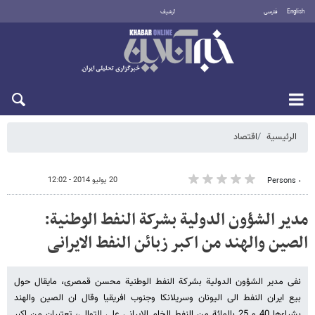
English
فارسی
أرشيف
الجمعة 7 أغسطس 2026
الرئيسية
اقتصاد
20 يوليو 2014 - 12:02
٠ Persons
مدیر الشؤون الدولیة بشرکة النفط الوطنیة:
الصین والهند من اکبر زبائن النفط الایرانی
نفی مدیر الشؤون الدولیة بشرکة النفط الوطنیة محسن قمصری، مایقال حول
بیع ایران النفط الی الیونان وسریلانکا وجنوب افریقیا وقال ان الصین والهند
بشراءها 40 و 25 بالمائة من النفط الخام الایرانی علی التوالی، تعتبران من اکبر