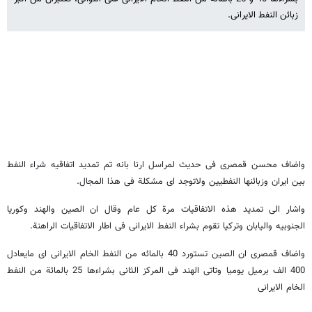
زبائن النفط الایرانی.
واضاف محسن قمصری فی حدیث لمراسل ارنا بانه تم تمدید اتفاقیه شراء النفط
بین ایران وزبائنها النفطیین ولاتوجد ای مشکلة فی هذا المجال.
واشار الی تمدید هذه الاتفاقیات مرة کل عام وقال ان الصین والهند وکوریا
الجنوبیه والیابان وترکیا تقوم بشراء النفط الایرانی فی اطار الاتفاقیات الراهنة.
واضاف قمصری ان الصین تستورد 40 بالمائه من النفط الخام الایرانی ای مایعادل
400 الف برمیل یومیا وتاتی الهند فی المرکز الثانی بشراءها 25 بالمائة من النفط
الخام الایرانی