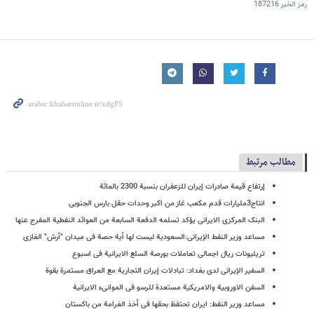
رمز الخبر
187216
مطالب مرتبط
إرتفاع قیمة صادرات إیران للزعفران بنسبة 2300 بالمائة
انتاج3ملیارات قدم مکعب غاز من اکبر وحدات حقل بارس الجنوبی
البنک المرکزی الایرانی یؤکد تسلمه الدفعة السابعة من العوائد النفطیة المفرج عنها
مساعد وزیر النفط الإیرانی:السعودیة لیست لها أیة حصة فی میدان "آرش" الغازی
تریلیونات ریال اجمالی تعاملات بورصة السلع الایرانیة فی اسبوع
السفیر الإیرانی لدی بغداد: تبادلات إیران التجاریة مع العراق مستمرة بقوة
السفن الاوروبیة والامریکیة مستعدة للرسو فی الموانیء الایرانیة
مساعد وزیر النفط: ایران تحتفظ بحقها فی أخذ الغرامة من باکستان