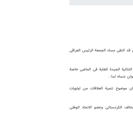
 قد التقی مساء الجمعة الرئیس العراقی
الثنائیة الجیدة للغایة فی الماضی خاصة
ن ننساه ابدا .
 ان موضوع تنمیة العلاقات من اولویات
لف الکردستانی وعضو الاتحاد الوطنی