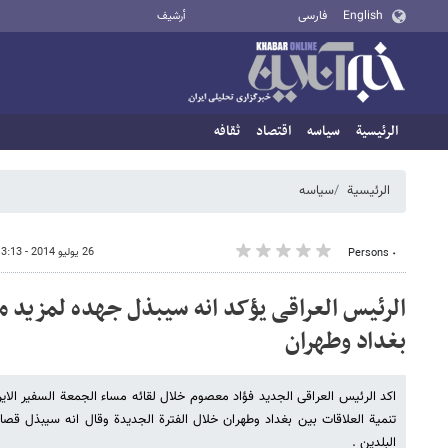
English
فارسی
أرشيف
الرئيسية
سیاسه
اقتصاد
ثقافه
الرئيسية
سیاسه
26 يوليو 2014 - 13:13
٠ Persons
الرئیس العراقی یؤکد انه سیبذل جهده لمزید م
بغداد وطهران
اکد الرئیس العراقی الجدید فؤاد معصوم خلال لقائه مساء الجمعة السفیر الای
تنمیة العلاقات بین بغداد وطهران خلال الفترة الجدیدة وقال انه سیبذل قصا
البلدین .