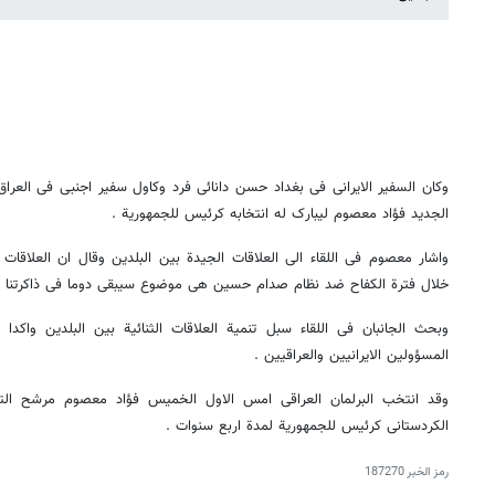
وکان السفیر الایرانی فی بغداد حسن دانائی فرد وکاول سفیر اجنبی فی العراق
الجدید فؤاد معصوم لیبارک له انتخابه کرئیس للجمهوریة .
واشار معصوم فی اللقاء الی العلاقات الجیدة بین البلدین وقال ان العلاقات 
خلال فترة الکفاح ضد نظام صدام حسین هی موضوع سیبقی دوما فی ذاکرتنا ول
وبحث الجانبان فی اللقاء سبل تنمیة العلاقات الثنائیة بین البلدین واکدا
المسؤولین الایرانیین والعراقیین .
وقد انتخب البرلمان العراقی امس الاول الخمیس فؤاد معصوم مرشح التحا
الکردستانی کرئیس للجمهوریة لمدة اربع سنوات .
رمز الخبر
187270