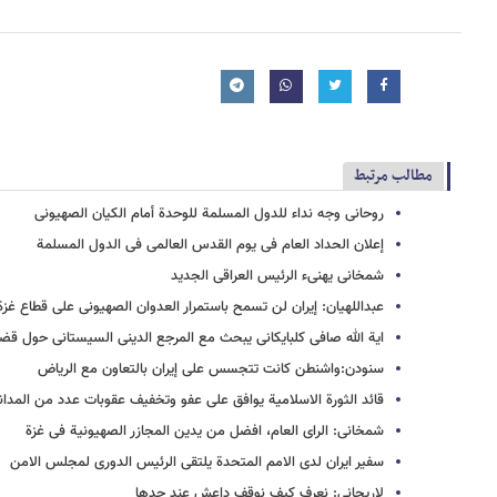
مطالب مرتبط
روحانی وجه نداء للدول المسلمة للوحدة أمام الکیان الصهیونی
إعلان الحداد العام فی یوم القدس العالمی فی الدول المسلمة
شمخانی یهنیء الرئیس العراقی الجدید
عبداللهیان: إیران لن تسمح باستمرار العدوان الصهیونی علی قطاع غزة
ایة الله صافی کلبایکانی یبحث مع المرجع الدینی السیستانی حول قضای
سنودن:واشنطن کانت تتجسس علی إیران بالتعاون مع الریاض
قائد الثورة الاسلامیة یوافق علی عفو وتخفیف عقوبات عدد من المدان
شمخانی: الرای العام، افضل من یدین المجازر الصهیونیة فی غزة
سفیر ایران لدی الامم المتحدة یلتقی الرئیس الدوری لمجلس الامن
لاریجانی: نعرف کیف نوقف داعش عند حدها