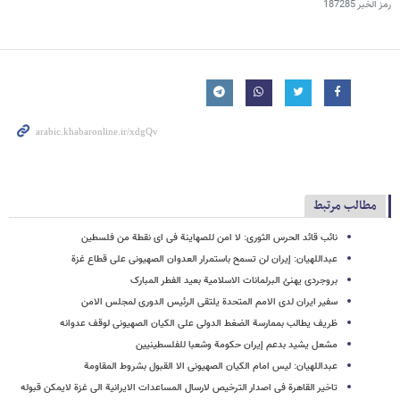
رمز الخبر
187285
مطالب مرتبط
نائب قائد الحرس الثوری: لا امن للصهاینة فی ای نقطة من فلسطین
عبداللهیان: إیران لن تسمح باستمرار العدوان الصهیونی علی قطاع غزة
بروجردی یهنئ البرلمانات الاسلامیة بعید الفطر المبارک
سفیر ایران لدی الامم المتحدة یلتقی الرئیس الدوری لمجلس الامن
ظریف یطالب بممارسة الضغط الدولی علی الکیان الصهیونی لوقف عدوانه
مشعل یشید بدعم إیران حکومة وشعبا للفلسطینیین
عبداللهیان: لیس امام الکیان الصهیونی الا القبول بشروط المقاومة
تاخیر القاهرة فی اصدار الترخیص لارسال المساعدات الایرانیة الی غزة لایمکن قبوله