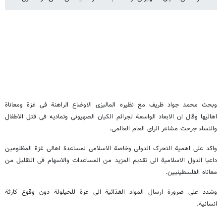
وبحث محمد جواد ظریف مع نظیره المالیزی الاوضاع الراهنة فی غزة ومعاناة
اهالیها وقال ان الابعاد الواسعة لجرائم الکیان الصهیونی وتمادیه فی قتل الاطفال
والنساء جرحت مشاعر الرای العام العالمی.
واکد علی اهمیة التحرک الدولی وخاصة الاسلامی لمساعدة اهالی غزة المظلومین
داعیا الدول الاسلامیة الی تقدیم المزید من المساعدات والاسهام فی التقلیل من
معاناه الفلسطینیین.
وشدد علی ضرورة ارسال المواد الغذائیة الی غزة للحیلولة دون وقوع کارثة
انسانیة.