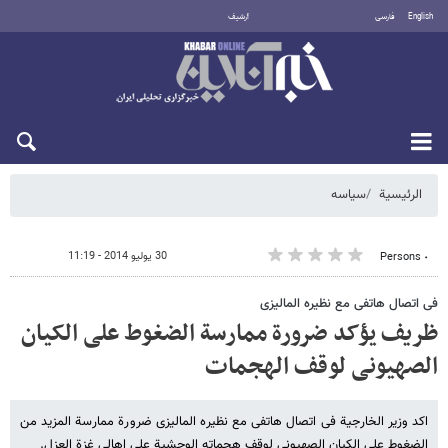
English
فارسی
أرشيف
الأحد 9 أغسطس 2026
الرئيسية
سیاسه
30 يوليو 2014 - 11:19
٠ Persons
فی اتصال هاتفی مع نظیره المالیزی
ظریف یؤکد ضرورة ممارسة الضغوط علی الکیان
الصهیونی لوقف الهجمات
اکد وزیر الخارجیة فی اتصال هاتفی مع نظیره المالیزی ضرورة ممارسة المزید من
الضغوط علی الکیان الصهیونی لوقف هجماته الوحشیة علی اهالی غزة العزل.