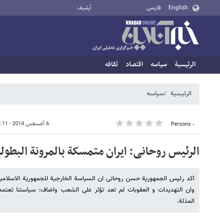
English
فارسی
أرشيف
الرئيسية
سیاسه
اقتصاد
ثقافه
الرئيسية
سیاسه
6 أغسطس 2014 - 13:11
٠ Persons
الرئیس روحانی: ایران متمسکة بالمرونة البطولی
اکد رئیس الجمهوریة حسن روحانی ان السیاسة الخارجیة للجمهوریة الاسلامیة 
وان التهدیدات و العقوبات لم تعد تؤثر علی الشعب واضاف: سیاستنا تعتمد 
المذلة.