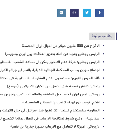
مطالب مرتبط
الافراج عن 500 ملیون دولار من اموال ایران المجمدة
الرئیس روحانی یعرب عن امله بتعزیز العلاقات بین ایران وسویسرا
الرئیس روحانی: حرکة عدم الانحیاز یمکن ان تساعد الشعب الفلسطی
اجتماع طهران یطالب المحکمة الجنائیه الدولیة بالنظر فی جرائم الکیا
قائد الحرس الثوری: مستعدون لدعم المقاومة الفلسطینیة فی مختل
رضائی: داعش نسخة طبق الاصل من الکیان الاسرائیلی (موسع)
روحانی: لیس ایران فحسب بل المنطقة والعالم الاسلامی یواجهون 
افخم: نرحب بای تهدئة ترضی بها الفصائل الفلسطینیة
المقاومة ستستخدم اسلحة اکثر تطورا ضد اسرائیل فی حال انتهکت وق
عبداللهیان: وضع شروط لمکافحة الارهاب فی العراق بمثابة تشجیع لل
لاریجانی: امیرکا لا تتعامل مع الارهاب بصورة جذریة بل نفعیة