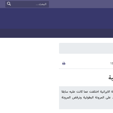
ة
الایرانیة اختلفت عما کانت علیه سابقا
علی المرونة البطولیة ونرفض المرونة