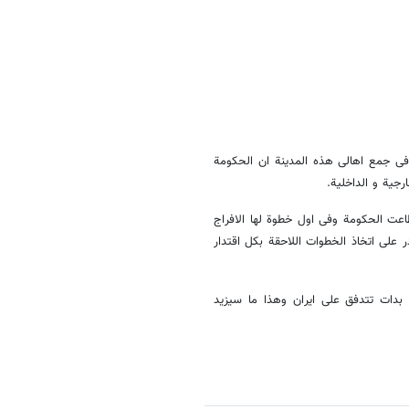
 فی جمع اهالی هذه المدینة ان الحکومة
جیة و الداخلیة.
اعت الحکومة وفی اول خطوة لها الافراج
 علی اتخاذ الخطوات اللاحقة بکل اقتدار
ت بدات تتدفق علی ایران وهذا ما سیزید