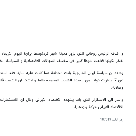
و اضاف الرئیس روحانی الذی یزور مدینة شهر کرد(وسط ایران) الیوم الاربعاء
تفخر لکونها قطعت شوطا کبیرا فی مختلف المجالات الاقتصادیة و السیاسة الخار
وشدد ان سیاسة ایران الخارجیة باتت مختلفة عما کانت علیه سابقا فقد استط
عن 7 ملیارات دولار من ارصدة الشعب المجمدة ظلما و لاشک ان الشعب قادر
وصلابة.
واشار الی الاستقرار الذی بات یشهده الاقتصاد الایرانی وقال ان الاستثمارا
الاقتصاد الایرانی حرکة وازدهارا.
رمز الخبر
187319