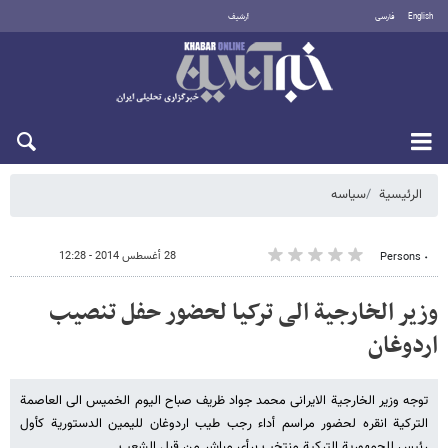
English
فارسی
أرشيف
الأحد 9 أغسطس 2026
الرئيسية
سیاسه
28 أغسطس 2014 - 12:28
٠ Persons
وزیر الخارجیة الی ترکیا لحضور حفل تنصیب
اردوغان
توجه وزیر الخارجیة الایرانی محمد جواد ظریف صباح الیوم الخمیس الی العاصمة
الترکیة انقره لحضور مراسم أداء رجب طیب اردوغان للیمین الدستوریة کأول
رئیس للجمهوریة الترکیة منتخب برأی مباشر من قبل الشعب.