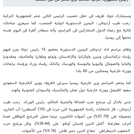
وسیشارک جواد ظریف فی حفل تنصیب الرئیس الثانی عشر للجمهوریة الترکیة
ˈرجب طیب أردوغانˈ، الیمین الدستوریة لتولیه المنصب، کما سیجری مباحثات
ثنائیة مع زعماء الدول المشارکین فی المراسم، وأنه سیغادر أنقرة فی الیوم نفسه
متجهاً إلی روسیا.
وتقام مراسم اداء اردوغان الیمین الدستوریة بحضور 16 رئیس دولة بمن فیهم
رؤساء ترکمانستان وبنین واوکرانیا وکازاخستان وتوغو وبلغاریا والمالدیف ومقدونیا
والبانیا والصومال واثیوبیا والبوسنة والهرسک وکذلک رؤساء وزراء ورؤساء برلمانات
ووزراء خارجیة وممثلین من 60 بلدا .
کما یحضر المراسم وزیر خارجیة روسیا سیرغی لافروف ووزیر الخارجیة السعودی
سعود الفیصل ووزراء خارجیة دول عمان والمکسیک والسودان الجنوبیة والهند.
جدیر بالذکر أن مرشح حزب العدالة والتنمیة الحاکم، رئیس الوزراء، ˈرجب طیب
أردوغانˈ، فاز بانتخابات رئاسة الجمهوریة التی جرت فی (10) أغسطس/ آب الجاری،
بحصوله علی (51.79%) من أصوات الناخبین، بینما حصل المرشح التوافقی لعدة
أحزاب معارضة ˈأکمل الدین إحسان أوغلوˈ علی (38.44%)، ونال مرشح حزب
ˈالشعوب الدیمقراطیˈ ˈصلاح الدین دمیر طاشˈ (9.76%) من الأصوات.