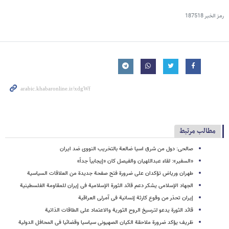
رمز الخبر
187518
مطالب مرتبط
صالحی: دول من شرق اسیا ضالعة بالتخریب النووی ضد ایران
«السفیر»: لقاء عبداللهیان والفیصل کان «إیجابیاً جداً»
طهران وریاض تؤکدان علی ضرورة فتح صفحة جدیدة من العلاقات السیاسیة
الجهاد الإسلامی یشکر دعم قائد الثورة الإسلامیة فی إیران للمقاومة الفلسطینیة
إیران تحذر من وقوع کارثة إنسانیة فی آمرلی العراقیة
قائد الثورة یدعو لترسیخ الروح الثوریة والاعتماد على الطاقات الذاتیة
ظریف یؤکد ضرورة ملاحقة الکیان الصهیونی سیاسیا وقضائیا فی المحافل الدولیة