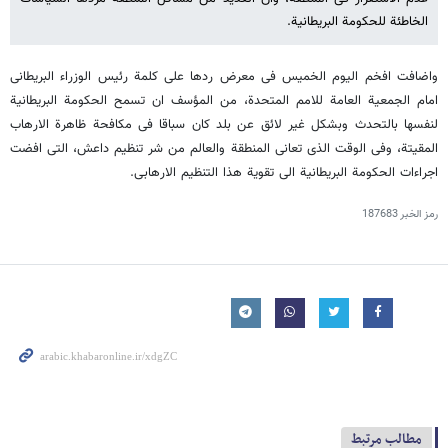
الخاطئة للحکومة البریطانیة.
واضافت افخم الیوم الخمیس فی معرض ردها علی کلمة رئیس الوزراء البریطانی
امام الجمعیة العامة للامم المتحدة، من المؤسف ان تسمح الحکومة البریطانیة
لنفسها بالتحدث وبشکل غیر لائق عن بلد کان سباقا فی مکافحة ظاهرة الارهاب
المقیتة، وفی الوقت الذی تعانی المنطقة والعالم من شر تنظیم داعش، التی افضت
اجراءات الحکومة البریطانیة الی تقویة هذا التنظیم الارهابی.
رمز الخبر
187683
مطالب مرتبط