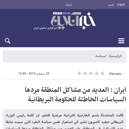
English
فارسی
أرشيف
السبت 8 أغسطس 2026
الرئيسية
سیاسه
25 سبتمبر 2014 - 14:54
٠ Persons
ایران : العدید من مشاکل المنطقة مردها
السیاسات الخاطئة للحکومة البریطانیة
قالت المتحدثة باسم الخارجیة الایرانیة مرضیة افخم، ان کلمة رئیس الوزراء
البریطانی دیفید کامیرون تشیر الی استمرار نفس سیاسة التفرد التی سببت سابقا
عدم الاستقرار فی المنطقة، وان العدید من مشاکل المنطقة مردها السیاسات