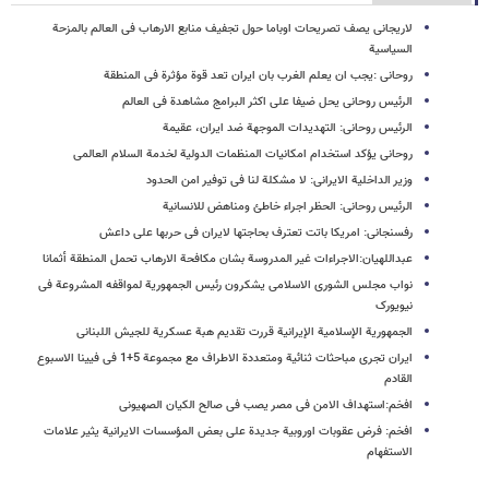
لاریجانی یصف تصریحات اوباما حول تجفیف منابع الارهاب فی العالم بالمزحة
السیاسیة
روحانی :یجب ان یعلم الغرب بان ایران تعد قوة مؤثرة فی المنطقة
الرئیس روحانی یحل ضیفا علی اکثر البرامج مشاهدة فی العالم
الرئیس روحانی: التهدیدات الموجهة ضد ایران، عقیمة
روحانی یؤکد استخدام امکانیات المنظمات الدولیة لخدمة السلام العالمی
وزیر الداخلیة الایرانی: لا مشکلة لنا فی توفیر امن الحدود
الرئیس روحانی: الحظر اجراء خاطئ ومناهض للانسانیة
رفسنجانی: امریکا باتت تعترف بحاجتها لایران فی حربها علی داعش
عبداللهیان:الاجراءات غیر المدروسة بشان مکافحة الارهاب تحمل المنطقة أثمانا
نواب مجلس الشوری الاسلامی یشکرون رئیس الجمهوریة لمواقفه المشروعة فی
نیویورک
الجمهوریة الإسلامیة الإیرانیة قررت تقدیم هبة عسکریة للجیش اللبنانی
ایران تجری مباحثات ثنائیة ومتعددة الاطراف مع مجموعة 5+1 فی فیینا الاسبوع
القادم
افخم:استهداف الامن فی مصر یصب فی صالح الکیان الصهیونی
افخم: فرض عقوبات اوروبیة جدیدة علی بعض المؤسسات الایرانیة یثیر علامات
الاستفهام