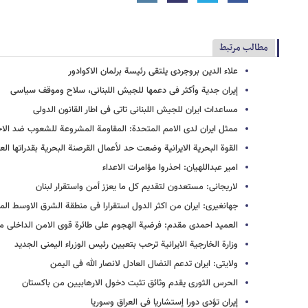
مطالب مرتبط
علاء الدین بروجردی یلتقی رئیسة برلمان الاکوادور
إیران جدیة وأکثر فی دعمها للجیش اللبنانی، سلاح وموقف سیاسی
مساعدات ایران للجیش اللبنانی تاتی فی اطار القانون الدولی
ممثل ایران لدی الامم المتحدة: المقاومة المشروعة للشعوب ضد الاح
القوة البحریة الایرانیة وضعت حد لأعمال القرصنة البحریة بقدراتها العا
امیر عبداللهیان: احذروا مؤامرات الاعداء
لاریجانی: مستعدون لتقدیم کل ما یعزز أمن واستقرار لبنان
جهانغیری: ایران من اکثر الدول استقرارا فی منطقة الشرق الاوسط المت
العمید احمدی مقدم: فرضیة الهجوم علی طائرة قوی الامن الداخلی 
وزارة الخارجیة الایرانیة ترحب بتعیین رئیس الوزراء الیمنی الجدید
ولایتی: ایران تدعم النضال العادل لانصار الله فی الیمن
الحرس الثوری یقدم وثائق تثبت دخول الارهابیین من باکستان
إیران تؤدی دورا إستشاریا فی العراق وسوریا