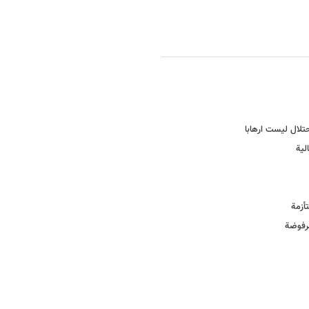
تلال لیست ارهابا
لیة
أزمة
مرفوضة