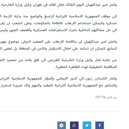
واشار امیر عبداللهیان الیوم الثلاثاء خلال لقائه فی طهران وکیل وزارة الخارجیة 
الی موقف الجمهوریة الاسلامیة الایرانیة الراسخ والواضح منذ بدایة الازمة
عسکریا ولایمکن استخدام الارهاب للاطاحة بالحکومات، وعلی الشعب ان یقر
الی حل مشاکلهم الداخلیة باجراء الاستعراضات العسکریة والقصف الجوی ولیس 
واعتبر امیر عبداللهیان ان مکافحة الارهاب علی الصعید الدولی موضوع مهم،
السابق لایمکن ان تساعد علی احلال الاستقرار والامن فی المنطقة بل تفضی الی
من جانبه اشار وکیل وزارة الخارجیة القبرصی الی قلق بلاده من تصعید الت
المکافحة الحقیقیة لهذه الظاهرة الخطیرة.
واشار الکساندر زنون الی الدور الایجابی والمؤثر للجمهوریة الاسلامیة الایرا
والتشاور مع الجمهوریة الاسلامیة الایرانیة بالمفید والمهم واکد ضرورة استمرار
رمز الخبر
187776