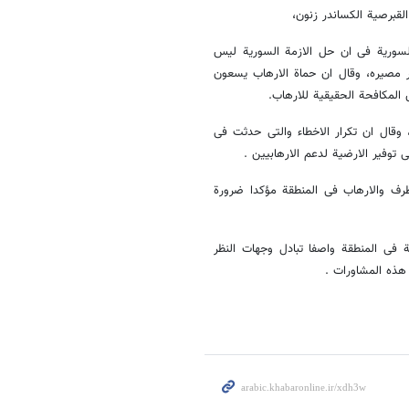
القبرصیة الکساندر زنون،
 السوریة فی ان حل الازمة السوریة لیس
ر مصیره، وقال ان حماة الارهاب یسعون
المکافحة الحقیقیة للارهاب.
 وقال ان تکرار الاخطاء والتی حدثت فی
 توفیر الارضیة لدعم الارهابیین .
طرف والارهاب فی المنطقة مؤکدا ضرورة
نیة فی المنطقة واصفا تبادل وجهات النظر
 هذه المشاورات .