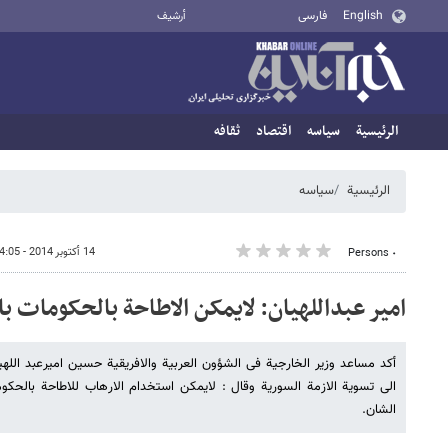
English
فارسی
أرشيف
الرئيسية
سیاسه
اقتصاد
ثقافه
الرئيسية
سیاسه
14 أكتوبر 2014 - 14:05
٠ Persons
امیر عبداللهیان: لایمکن الاطاحة بالحکومات ب
أکد مساعد وزیر الخارجیة فی الشؤون العربیة والافریقیة حسین امیرعبد الله
الی تسویة الازمة السوریة وقال : لایمکن استخدام الارهاب للاطاحة بالحکو
الشان.