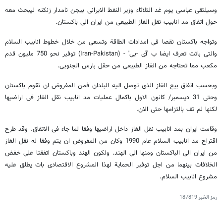
وسیلتقی عباسی یوم غد الثلاثاء وزیر النفط الایرانی بیجن نامدار زنکنه لیبحث معه
حول اتفاق مد انابیب نقل الغاز الطبیعی من ایران الی باکستان.
وتواجه باکستان نقصا فی امدادات الطاقة وتسعی من خلال خطوط انابیب السلام
والتی باتت تعرف ایضا ب 'آی -بی' - (Iran-Pakistan) توفیر نحو 750 ملیون قدم
مکعب مما تحتاجه من الغاز الطبیعی من حقل بارس الجنوبی.
وبحسب اتفاق بیع الغاز الذی توصل الیه البلدان فمن المفروض ان تقوم باکستان
وحتی 31 دیسمبر/ کانون الاول باکمال عملیات مد انابیب نقل الغاز فی اراضیها
لکنها لم تف بالتزامها حتی الان.
وقامت ایران بمد انابیب نقل الغاز داخل اراضیها وفقا لما جاء فی الاتفاق. وقد طرح
اقتراح مد انابیب السلام عام 1990 وکان من المفروض ان یتم وفقا له نقل الغاز
من ایران الی الباکستان ومنها الی الهند. ولکون الهند وباکستان اتفقتا علی خفض
الخلافات بینهما من اجل توفیر الحمایة لهذا المشروع الاقتصادی بات یطلق علیه
مشروع انابیب السلام.
رمز الخبر
187819