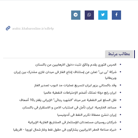
مطالب مرتبط
الحرس الثوری یقدم وثائق تثبت دخول الارهابیین من باکستان
شرکة "بی بی" تعلن عن إستئناف إنتاج الغاز فی میدان غازی مشترک بین إیران
وبریطانیا
وفد باکستانی یزور ایران لتسریع عملیات مد انبوب تصدیر الغاز
ایران رابع دولة تمتلک أضخم الإحتیاطات النفطیة عالمیا
نقل السلع غیر النفطیة عبر میناء "الشهید رجائی" الإیرانی یقفز بـ10 أضعاف
مساعد الخارجیة: ایران تأمل فی استتباب الامن و الاستقرار فی باکستان
إیران تنشئ مصفاة تکریر النفط فی أندونیسیا
شرکتان روسیتان مستعدتان للإستثمار فی المشاریع الغازیة الإیرانیة
خبراء صناعة الحفر الایرانیین یشارکون فی حقول نفط وغاز شمال اوروبا - افریقیا