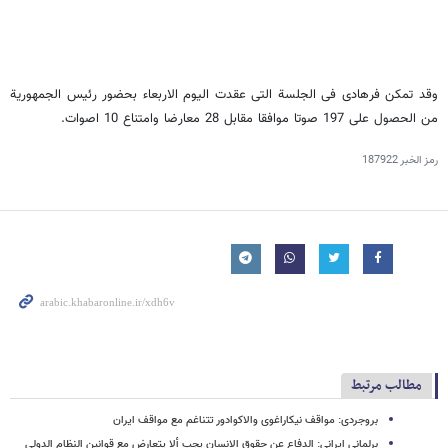
وقد تمکن فرهادی فی الجلسة التی عقدت الیوم الاربعاء بحضور رئیس الجمهوریة
من الحصول علی 197 صوتا موافقا مقابل 28 معارضا وامتناع 10 اصوات.
رمز الخبر
187922
مطالب مرتبط
بروجردی: مواقف نیکاراغوی والاکوادور تتناغم مع مواقف ایران
برلمانی ایرانی: الدفاع عن حقوق الانسان یجب ألا یتعارض مع قوانین النظام الدولی