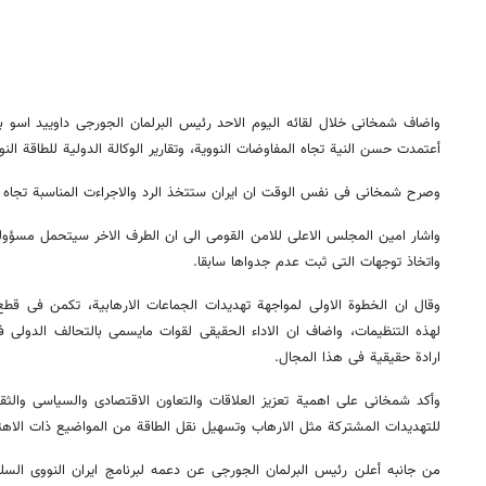
واضاف شمخانی خلال لقائه الیوم الاحد رئیس البرلمان الجورجی داویید اسو باشو
أعتمدت حسن النیة تجاه المفاوضات النوویة، وتقاریر الوکالة الدولیة للطاقة الن
وصرح شمخانی فی نفس الوقت ان ایران ستتخذ الرد والاجراءت المناسبة تجاه س
واشار امین المجلس الاعلی للامن القومی الی ان الطرف الاخر سیتحمل مسؤول
واتخاذ توجهات التی ثبت عدم جدواها سابقا.
وقال ان الخطوة الاولی لمواجهة تهدیدات الجماعات الارهابیة، تکمن فی قطع 
لهذه التنظیمات، واضاف ان الاداء الحقیقی لقوات مایسمی بالتحالف الدول
ارادة حقیقیة فی هذا المجال.
وأکد شمخانی علی اهمیة تعزیز العلاقات والتعاون الاقتصادی والسیاسی والثق
للتهدیدات المشترکة مثل الارهاب وتسهیل نقل الطاقة من المواضیع ذات الاهت
من جانبه أعلن رئیس البرلمان الجورجی عن دعمه لبرنامج ایران النووی السل