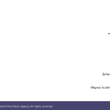
ی
یونیخ
قدماً ملحوظاً»
arOnline News Agancy, All rights reserved.