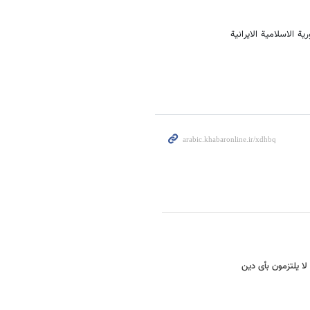
ة الاسلامیة الایرانیة
لا یلتزمون بأی دین