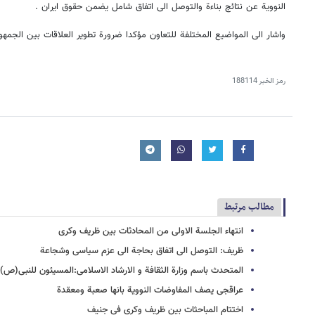
النوویة عن نتائج بناءة والتوصل الی اتفاق شامل یضمن حقوق ایران .
واشار الی المواضیع المختلفة للتعاون مؤکدا ضرورة تطویر العلاقات بین الجمهوری
رمز الخبر
188114
مطالب مرتبط
انتهاء الجلسة الاولی من المحادثات بین ظریف وکری
ظریف: التوصل الی اتفاق بحاجة الی عزم سیاسی وشجاعة
المتحدث باسم وزارة الثقافة و الارشاد الاسلامی:المسیئون للنبی(ص) 
عراقجی یصف المفاوضات النوویة بانها صعبة ومعقدة
اختتام المباحثات بین ظریف وکری فی جنیف