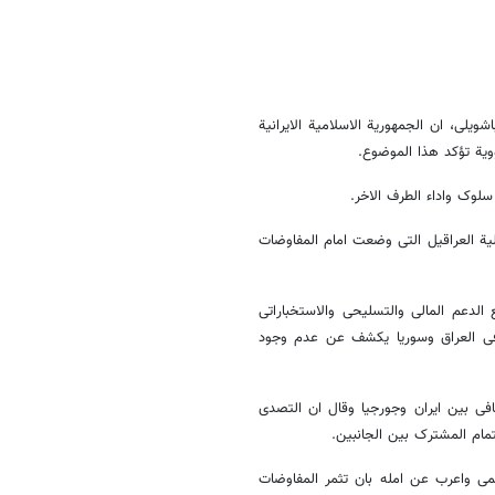
یلی، ان الجمهوریة الاسلامیة الایرانیة
وویة تؤکد هذا الموضوع.
لوک واداء الطرف الاخر.
یة العراقیل التی وضعت امام المفاوضات
الدعم المالی والتسلیحی والاستخباراتی
ی فی العراق وسوریا یکشف عن عدم وجود
افی بین ایران وجورجیا وقال ان التصدی
مام المشترک بین الجانبین.
می واعرب عن امله بان تثمر المفاوضات