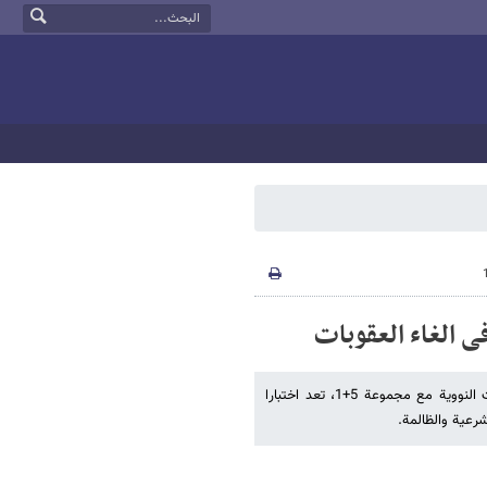
قال امین المجلس الاعلی للامن القومی الایرانی علی شمخانی ان المفاوضات النوویة مع مجموعة 5+1، تعد اختبارا
رعیة والظالمة.