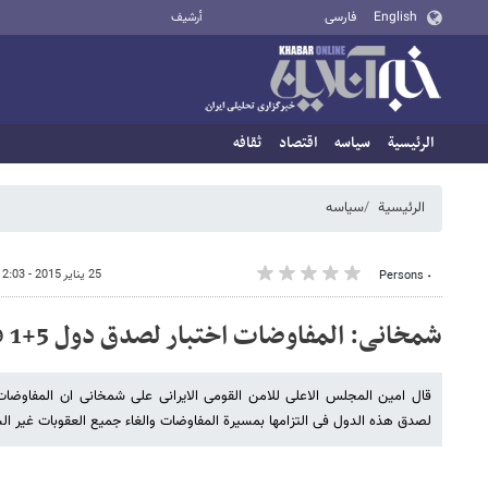
English
فارسی
أرشيف
الرئيسية
سیاسه
اقتصاد
ثقافه
الرئيسية
سیاسه
25 يناير 2015 - 12:03
٠ Persons
شمخانی: المفاوضات اختبار لصدق دول 5+1 فی الغاء العقوبات
لصدق هذه الدول فی التزامها بمسیرة المفاوضات والغاء جمیع العقوبات غیر الش