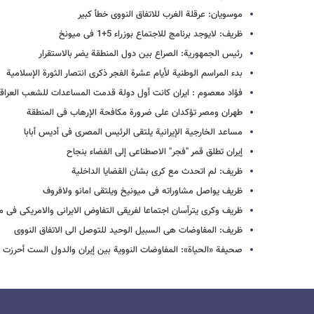
موسویان: عرقلة الغرب للاتفاق النووی خطأ کبیر
ظریف: لایوجد برنامج للاجتماع بوزراء 5+1 فی میونخ
رئیس الجمهوریة: الصراع بین دول المنطقة یضر بالاستقرار
بدء المراسم الوطنیة لأیام عشرة الفجر ذکری انتصار الثورة الإسلامیة
فؤاد معصوم : ایران کانت أول دولة قدمت المساعدات للشعب العراق
طهران ومصر تؤکدان علی ضرورة مکافحة الإرهاب فی المنطقة
مساعد الخارجیة الإیرانیة یلتقی الرئیس المصری فی أدیس أبابا
إیران تطلق قمر "فجر" الاصطناعی إلى الفضاء بنجاح
ظریف: لم اتحدث مع کری بشان القضایا الداخلیة
ظریف یواصل مشاوراته فی میونیخ ویلتقی امانو ولافروف
ظریف وکری یترأسان اجتماعا لفریقی التفاوض الایرانی والامریکی فی م
ظریف: المفاوضات هی السبیل الوحید للتوصل الی الاتفاق النووی
صحیفة «الحیاة»: المفاوضات النوویة بین إیران والدول الست أحرزت «ت