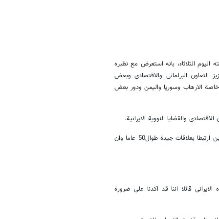
الیوم الثلاثاء، بانه استعرض مع نظیره
یز التعاون البرلمانی والاقتصادی وبعض
لی خاصة الارهاب وسوریا والیمن ودور بعض
اقتصادی والقضایا النوویة الایرانیة.
من جانبه قال رئیس البرلمان الفلیبینی خلال الموتمر الصحفی ان ایران والفلیبین ارتبطا بعلاقات جیدة طوال50 عاما وان
ایرانی قائلا اننا قد اکدنا علی ضرورة