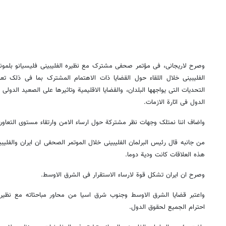
وصرح لاریجانی، فی مؤتمر صحفی مشترک مع نظیره الفلیبینی فلیسیانو بلمونته 
الفلیبینی خلال اللقاء حول القضایا ذات الاهتمام المشترک بما فی ذلک تعز
التحدیات التی یواجهها البلدان، والقضایا الاقلیمیة وتاثیرها علی الصعید الدو
الدول فی اثارة الازمات.
واضاف اننا نمتلک وجهات نظر مشترکة حول ارساء الامن وارتقاء مستوی التعاون ال
هذه العلاقات کانت ودیة دوما.
وصرح ان ایران تشکل قوة لارساء الاستقرار فی الشرق الاوسط.
واعتبر قضایا الشرق الاوسط وجنوب شرق اسیا من محاور مباحثاته مع نظیره ال
احترام الجمیع لحقوق الدول.