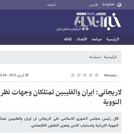
English
فارسی
أرشيف
الرئيسية
سیاسه
اقتصاد
ثقافه
الرئيسية
سیاسه
28 أبريل 2015 - 13:34
٠ Persons
لاریجانی: ایران والفلیبین تمتلکان وجهات نظر 
النوویة
قال رئیس مجلس الشوری الاسلامی علی لاریجانی ان ایران والفلیبین تمت
النوویة الایرانیة واستتباب الامن وتعزیز التعاون الاقتصادی.