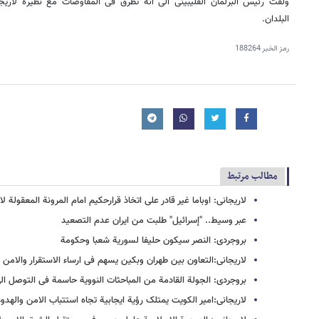
ولفت رئیس البرلمان الفلیبینی الی انه تطرق فی المفاوضات مع نظیره لاریج
البلدان.
رمز الخبر
188264
مطالب مرتبط
لاریجانی: اوباما غیر قادر علی اتخاذ قرارحکیم امام المرونة المعقولة لای
عبر وسیط.. "إسرائیل" طلبت من ایران عدم التصعید
بروجردی: النصر سیکون حلیفا لسوریة شعبا وحکومة
لاریجانی:التعاون بین طهران وبکین یسهم فی ارساء الاستقرار والامن 
بروجردی: الجولة القادمة من المباحثات النوویة حاسمة فی التوصل الی
لاریجانی:امیر الکویت یمتلک رؤیة ایجابیة تجاه استتباب الامن والهدو