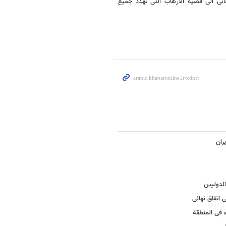
انی الی قضیة الارهاب التی تهدد جمیع
ران
الدولیین
 اتفاق نهائی
ء فی المنطقة