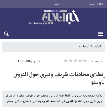
English
فارسی
أرشيف
الخميس 6 أغسطس 2026
الرئيسية
سیاسه
15 يونيو 2016 - 11:34
٠ Persons
إنطلاق محادثات ظریف وکیری حول النووی
باوسلو
بدأت المحادثات بین وزیر الخارجیة الایرانی محمد جواد ظریف ونظیره الامیرکی
جون کیری حول الاتفاق النووی فی العاصمة النرویجیة على هامش منتدى اوسلو.