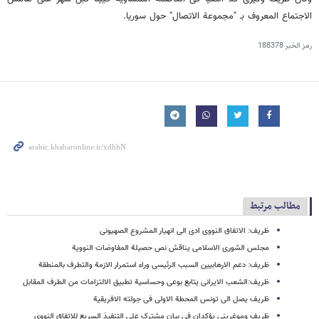
الاجتماع المعروف بـ "مجموعة الاتصال" حول سوریا.
رمز الخبر
188378
مطالب مرتبط
ظریف: الاتفاق النووی ادی الی انهیار المشروع الصهیونی
مجلس الشوری الاسلامی یناقش نص حصیلة المفاوضات النوویة
ظریف: دعم الارهابیین السبب الرئیسی وراء استمرار الازمة والتطرف بالمنطقة
ظریف:الشعب الایرانی یتابع بوعی وحساسیة تطبیق الالتزامات من الطرف المقابل
ظریف یصل الی تونس المحطة الاولی فی جولته الافریقیة
ظریف وموغرینی یؤکدان فی بیان مشترک علی التنفیذ السریع للاتفاق النووی