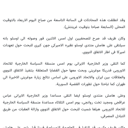
وقد انطلقت هذه المحادثات فی الساعة التاسعة من صباح الیوم الاربعاء بالتوقیت
المحلی (السابعة صباحا بتوقیت غرینتش).
وکان ظریف قد صرح للصحفیین اول امس الاثنین فور وصوله الى اوسلو بانه
سیلتقی على هامش منتدى اوسلو نظیره الامیرکی جون کیری للبحث حول تعهدات
امیرکا فی اطار الاتفاق النووی.
کما التقى وزیر الخارجیة الایرانی یوم امس منسقة السیاسة الخارجیة للاتحاد
الاوروبی فدریکا موغرینی وبحث معها حول القضایا المتعلقة بتنفیذ الاتفاق النووی
والعلاقات بین ایران والاتحاد الاوروبی على اساس نتائج زیارة موغرینی الاخیرة الى
طهران کما تباحثا حول تطورات القضیة السوریة.
وعلى هامش منتدى اوسلو ایضا التقى مساعدا وزیر الخارجیة الایرانی عباس
عراقجی ومجید تخت روانجی، یوم امس الثلاثاء مساعدة منسقة السیاسة الخارجیة
للاتحاد الاوروبی هیلغا شمیت للبحث حول الاتفاق النووی وازالة العقبات من طریق
التبادل المصرفی.
وکان ظریف وکیری قد التقیا فی العاصمة النمساویة فیینا قبل شهر على هامش