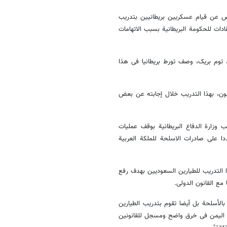
اض عن قیام عسکریین بریطانیین بتدریب
دات للحکومة البریطانیة بسبب الاتهامات
 توم بریک، وصف تورط بریطانیا فی هذا
ون، بهذا التدریب خلال إجابته عن بعض
وزارة الدفاع البریطانیة بوقف عملیات
ا على صادرات الاسلحة للملکة العربیة
ذا التدریب للطیارین السعودیین بهدف رفع
مع القانون الدولی.
بالأسلحة بل أیضا تقوم بتدریب الطیارین
فی الیمن فی خرق واضح ومسجل للقانونین