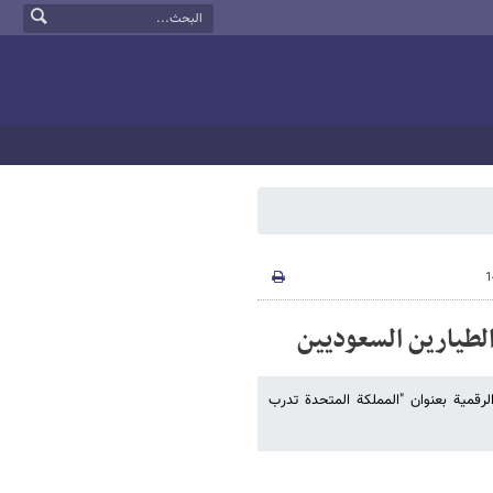
الطیارین السعودیین
رقمیة بعنوان "المملکة المتحدة تدرب