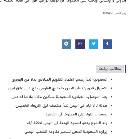
الدولی والإنسانی ویجب على الحکومة ان توقف تورطها فورا فی هذه الحملة القا
رمز الخبر
188451
مطالب مرتبط
السعودیة تبدأ رسمیا اعتماد التقویم المیلادی بدلا من الهجری
الامیرال فدوی: توفیر الامن بالخلیج الفارسی یقع على عاتق ایران
بعد الموصل.. العبادی: السعودیة ستکون مکانا ملائما لداعش
هدنة لـ 3 ایام فی الیمن تبدأ منتصف لیل الاربعاء الخمیس
رسمیا .. اللواء علی المملوک فی القاهرة
ولد الشیخ یدعو لتمدید الهدنة فی الیمن لثلاثة أیام
إیران: السعودیة تسعى لتدمیر مقاومة الشعب الیمنی