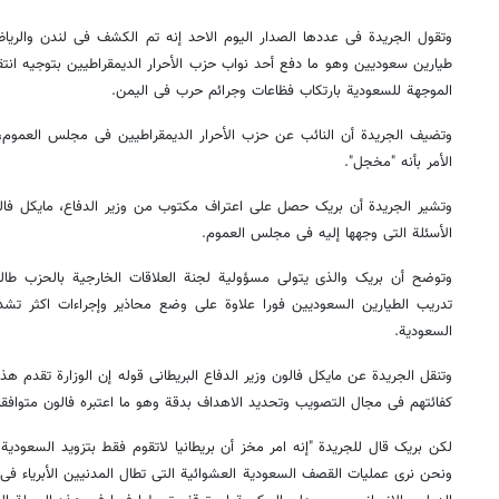
وتقول الجریدة فی عددها الصدار الیوم الاحد إنه تم الکشف فی لندن والری
طیارین سعودیین وهو ما دفع أحد نواب حزب الأحرار الدیمقراطیین بتوجیه انتقا
الموجهة للسعودیة بارتکاب فظاعات وجرائم حرب فی الیمن.
وتضیف الجریدة أن النائب عن حزب الأحرار الدیمقراطیین فی مجلس العموم،
الأمر بأنه "مخجل".
وتشیر الجریدة أن بریک حصل على اعتراف مکتوب من وزیر الدفاع، مایکل فال
الأسئلة التی وجهها إلیه فی مجلس العموم.
وتوضح أن بریک والذی یتولى مسؤولیة لجنة العلاقات الخارجیة بالحزب طالب 
تدریب الطیارین السعودیین فورا علاوة على وضع محاذیر وإجراءات اکثر تشدد
السعودیة.
وتنقل الجریدة عن مایکل فالون وزیر الدفاع البریطانی قوله إن الوزارة تقدم ه
کفائتهم فی مجال التصویب وتحدید الاهداف بدقة وهو ما اعتبره فالون متوافقا 
لکن بریک قال للجریدة "إنه امر مخز أن بریطانیا لاتقوم فقط بتزوید السعودیة 
ونحن نرى عملیات القصف السعودیة العشوائیة التی تطال المدنیین الأبریاء 