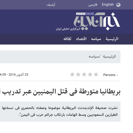
English
فارسی
أرشيف
الرئيسية
سیاسه
اقتصاد
ثقافه
الرئيسية
سیاسه
23 أكتوبر 2016 - 14:09
٠ Persons
بریطانیا متورطة فی قتل الیمنیین عبر تدریب 
نشرت صحیفة الإندبندنت البریطانیة موضوعا وصفته بالحصری فی نسختها ال
الطیارین السعودیین وسط اتهامات بارتکاب جرائم حرب فی الیمن".