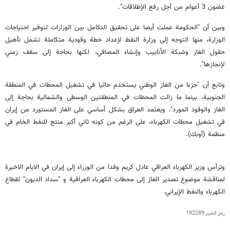
غضون 3 أعوام من أجل رفع الإطلاقات".
وبين أن "الحكومة عملت أيضا على تحقيق التكامل بين الوزارات لتوفير احتياجات
الوزارة، منها التوجه إلى وزارة النفط لإعداد خطة وقودية متكاملة تشمل تأهيل
حقول الغاز وشبكة الأنابيب وإنشاء المصافي، لكنها بحاجة إلى سقف زمني
لإنجازها".
وتابع أن "جزءا من الغاز الوطني يستخدم حاليا في تشغيل المحطات في المنطقة
الجنوبية، بينما ما زالت المحطات في المنطقتين الوسطى والشمالية بحاجة إلى
الغاز والوقود المورد". ويعتمد العراق بشكل أساسي على الغاز المستورد من إيران
في تشغيل محطات الكهرباء، على الرغم من كونه ثاني أكبر منتج للنفط الخام في
منظمة (أوبك).
وترأس وزير الكهرباء العراقي عادل كريم وفدا من الوزراء إلى إيران في الايام الاخيرة
لمناقشة موضوع تصدير الغاز إلى محطات الكهرباء العراقية و "سداد الديون" لقطاع
الكهرباء والنفط الإيراني.
رمز الخبر
192289