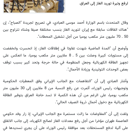
لرفع وتيرة توريد الغاز إلى العراق.
وقال المتحدث باسم الوزارة أحمد موسى العبادي، في تصريح لجريدة "الصباح"، إن
"هناك اتفاقات سابقة مع إيران لتوريد الغاز بنسب مختلفة صيفا وشتاء تتراوح بين
50 ـ 70 مليون متر مكعب يوميا من أجل تشغيل المحطات".
وأوضح أن "المدة الماضية شهدت تفاوتا في إطلاقات الغاز، إذ انحسرت وانخفضت
إلى مستويات كبيرة وصلت بين 5 ـ 8 ملايين متر مكعب يوميا، ما انعكس على
تجهيز الطاقة الكهربائية وجعل المنظومة في حالة حرجة وتحد كبير بسبب توقف
بعض الوحدات التوليدية وزيادة الأحمال".
وأشار العبادي إلى أن "التفاهمات مع الجانب الإيراني وفق المعطيات الحكومية
وتوجيهات رئيس الوزراء، أثمرت عن رفع النسبة من 8 ملايين إلى 30 مليون متر
مكعب يوميا، على الرغم من أن هذه الكمية لا تسد حاجة العراق بتوفير الطاقة
الكهربائية مع دخول أحمال ذروة الصيف الحالي".
ولفت إلى أن "المفاوضات ما زالت مستمرة مع الجانب الإيراني، إذ زار وفد حكومي
العاصمة طهران مؤخرا من أجل رفع معدلات الغاز لصالح الكهرباء، إلى جانب الاتفاق
على آلية لدفع المستحقات بعد موافقة رئيس الوزراء على أن يجري تسديدها في