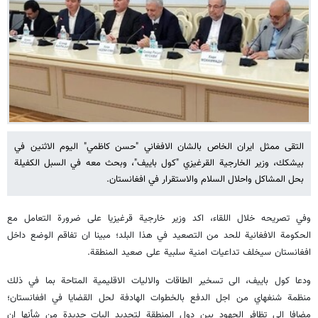
التقى ممثل ايران الخاص بالشان الافغاني "حسن كاظمي" اليوم الاثنين في
بيشكك، وزير الخارجية القرغيزي "كول باييف"، وبحث معه في السبل الكفيلة
بحل المشاكل واحلال السلام والاستقرار في افغانستان.
وفي تصريحه خلال اللقاء، اكد وزير خارجية قرغيزيا على ضرورة التعامل مع
الحكومة الافغانية للحد من التصعيد في هذا البلد؛ مبينا ان تفاقم الوضع داخل
افغانستان سيخلف تداعيات امنية سلبية على صعيد المنطقة.
ودعا كول باييف، الى تسخير الطاقات والاليات الاقليمية المتاحة بما في ذلك
منظمة شنغهاي من اجل الدفع بالخطوات الهادفة لحل القضايا في افغانستان؛
مضافا الى تظافر الجهود بين دول المنطقة لتحديد اليات جديدة من شأنها ان