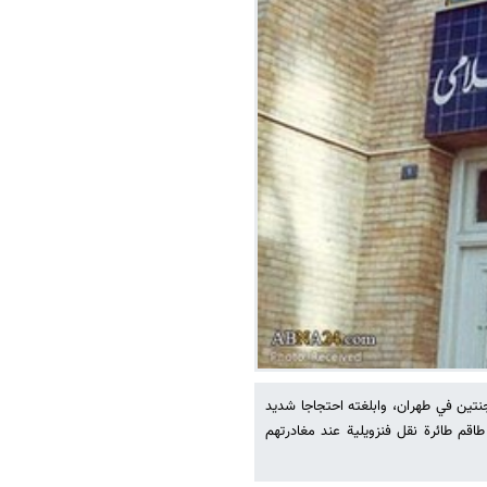
ارجنتين في طهران، وابلغته احتجاجا شديد
ن الرعايا الايرانيين ضمن طاقم طائرة نقل فنزويلية عند مغادرتهم