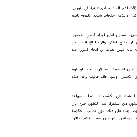
لمؤقت لدى السفارة الارجنتينية في طهران،
نية، وابلاغه احتجاجا شديد اللهجة باسم
قيق المطوّل الذي اجراه قاضي التحقيق
 بأن وضع الطائرة والرعايا الإيرانيين من
عليه فإنه ليس هناك اي ادعاء (مبرر) ضد
يرانيين الخمسة، بعد قرار سحب اوراقهم
وق الانسان؛ وعليه فقد طالبت برفع هذه
الواهية التي تكشف عن عداء الصهاينة
لمستوى من استمرار هذا التطور، صرح بان
تهم، وبناء على ذلك فهي تطالب الحكومة
المواطنين الايرانيين ضمن طاقم الطائرة