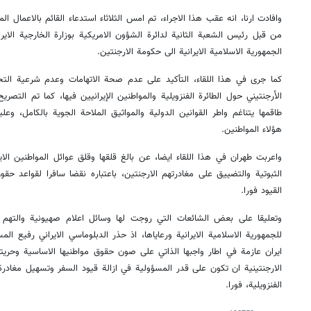
وافادت ارنا، انه عقب هذا الاجراء، تم امس الثلاثاء استدعاء القائم بالاعمال ا
من قبل رئيس الشعبة الثانية لدائرة الشؤون الامريكية بوزارة الخارجية الايرا
الجمهورية الاسلامية الايرانية الى حكومة الارجنتين.
كما جرى في هذا اللقاء، التأكيد على عدم صحة الاتهامات وعدم شرعية التح
الأرجنتيني حول الطائرة الفنزويلية والمواطنين الإيرانيين فيها، كما تم التصريح
طاقمها يتناغم واطر القوانين الدولية والمواثيق الملاحة الجوية بالكامل، و
هؤلاء المواطنين.
واعربت طهران في هذا اللقاء ايضا، عن بالغ قلقها وقلق عوائل المواطنين الا
الثبوتية والتضييق على مغادرتهم الارجنتين، باعتباره نقضا سافرا لقواعد حق
القيود فورا.
وتعليقا على بعض الشائعات التي روجت لها وسائل اعلام صهيونية والتهم 
للجمهورية الاسلامية الايرانية ورعاياها، اذ حذر الدبلوماسي الايراني رفيع ا
ايران عازمة في اطار واجبها الذاتي على صون حقوق مواطنيها الاساسية وحري
الارجنتينية ان تكون على قدر المسؤولية في ازالة قيود السفر وتسهيل مغادرة 
الفنزويلية، فورا.