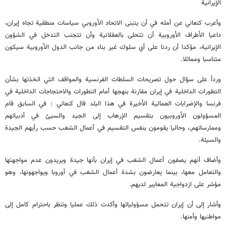
الإيرانية
وأعرب كنعاني عن أمله في أن يتبنى الاتحاد الأوروبي سياسات منطقية تجاه إيران،
داعيا الأطراف الأوروبية أن تتحلى بالعقلانية وأن تتجنب التدخل في الشؤون
الإيرانية، مؤكدا أن ردنا على أي سلوك غير بناء من جانب الدول الأوروبية سيكون
متناسبا ومماثلا.
ورداً على سؤال حول تصريحات السلطات الفرنسية والمواقف التي اتخذتها بشأن
التطورات الداخلية في إيران مقارنة بنهجها أمام التطورات والاحتجاجات الداخلية في
فرنسا والإضرابات العمالية الأخيرة في هذا البلد قال كنعاني : في السابق قام
المسؤولون الأوروبيون بتقسيم الإرهاب إلى الجيد والسيئ في أدبياتهم
وممارساتهم,، وحاليا يقومون بنفس التقسيم في أعمال الشغب حسب رأيهم الجيدة
والسيئة.
وأضاف أنهم يصفون أعمال الشغب في إيران بأنها جيدة ويريدون عدم مواجهتها
والتعامل معها، بينما يعارضون بشدة أعمال الشغب في أوروبا ويواجهونها، وهو
مؤشر على ازدواجية المعايير لديهم.
وأشار إلى أن إيران تتحمل مسؤولياتها وأكدت ذلك عمليا وتنظر باحترام كامل إلى
مواطنيها وأمنها.