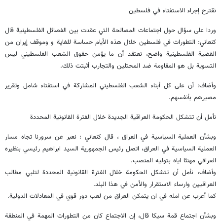
نقترح إجراء الاستفتاء في فلسطين
وردا على سؤال حول اجتماعات المصالحة التي عقدت بين الفصائل الفلسطينية قال
كنعاني: التطورات في فلسطين خلال هذه الأيام حساسة للغاية و وموقف إيران من
القضية الفلسطينية واضح، نعتقد أن ما يؤمن حقوق الشعب الفلسطيني ليس
التسوية بل هو المقاومة ضد المحتلين والتجارب أثبتت ذلك.
وأضاف: أن على كل أبناء الشعب الفلسطيني المشاركة في استفتاء شامل وتقرير
مصيرهم بأنفسهم.
نأمل أن تتشكل الحكومة العراقية الجديدة خلال الفترة القانونية المحددة
وبشأن العملية السياسية في العراق ، قال كنعاني : نعبر عن سرورنا تجاه مسار
العملية السياسية في العراق، اتصل رئيس الجمهوریة السید ابراهيم رئيسي بنظيره
العراقي مهنئا اياه بتوليه المنصب.
وأضاف، نأمل أن تتشكل الحكومة خلال الفترة القانونية المحددة لتلبي مطالب
العراقيين وارساء الاستقرار والأمن في هذا البلد.
کما أعرب عن امله في ان يتمكن العراق من لعب دور قوي في المعادلات الدولية.
وبشأن اجتماع قمة سيكا قال، إن الاجتماع كان من التطورات المهمة في المنطقة