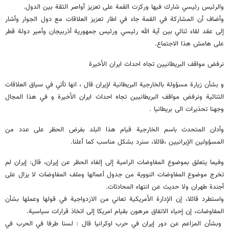
والرئيس رئيسي شارك فيها وركزت القمة على تعزيز أواصر الثقة بين الدول.
وأضاف أن المشاركة في القمة جاء في اطار تعزيز العلاقات مع دول الجوار وأشار
إلی عقد لقاء ثنائي بين آیة الله رئیسي ورئيس جمهورية أذربيجان وأمير دولة قطر
على هامش هذا الاجتماع.
نرفض مواقف البريطانيين تجاه احداث ايران الأخيرة
و بشأن زيارة مسؤولة بالخارجية البريطانية لإيران قال ، انها تأتي في سياق العلاقات
الثنائية ونرفض مواقف البريطانيين تجاه احداث ايران الأخيرة و في هذا المجال
وجهنا تحذيرات الى بريطانيا .
وأدان المتحدث باسم الخارجية قیام هذا البلد بفرض الحظر على عدد من
المسؤولين الإيرانيين ،قائلا، سنرد بشكل مناسب كما أعلنا.
وفيما يتعلق بموضوع المفاوضات الرامیة إلی إلغاء الحظر عن إیران، قال: إيران لم
تخرج موضوع المفاوضات النووية من جدول أعمالها وملف المفاوضات لا يزال على
أجندة طهران ولا حديث عن انتهاء المحادثات.
واستطرد قائلا، إن الإدارة الأمريكية تعاني من الازدواجية في قولها وعملها بشأن
المفاوضات، إن إحياء الاتفاق مرهون بقیام امریکا إلی اتخاذ قرارات سياسية.
وبشأن المزاعم عن دور إیران في حرب اوكرانيا قال : لسنا طرفا في الحرب في