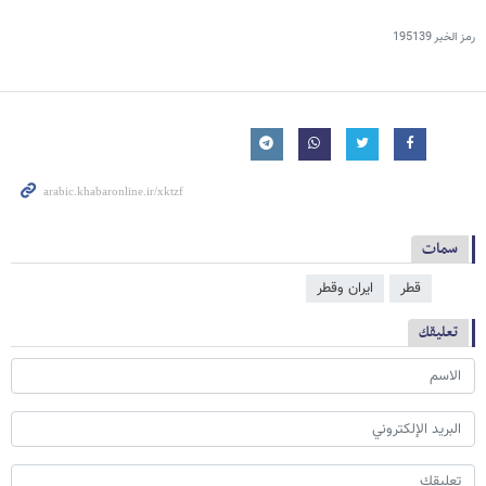
رمز الخبر
195139
سمات
قطر
ایران وقطر
تعليقك