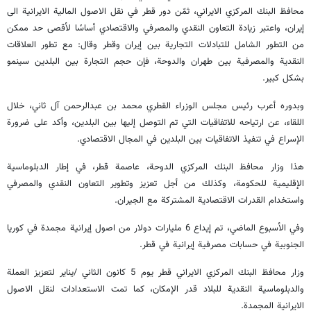
محافظ البنك المركزي الايراني، ثمّن دور قطر في نقل الاصول المالية الايرانية الى
إيران، واعتبر زيادة التعاون النقدي والمصرفي والاقتصادي أساسًا لأقصى حد ممكن
من التطور الشامل للتبادلات التجارية بين إيران وقطر وقال: مع تطور العلاقات
النقدية والمصرفية بين طهران والدوحة، فإن حجم التجارة بين البلدين سينمو
بشكل كبير.
وبدوره أعرب رئيس مجلس الوزراء القطري محمد بن عبدالرحمن آل ثاني، خلال
اللقاء، عن ارتياحه للاتفاقيات التي تم التوصل إليها بين البلدين، وأكد على ضرورة
الإسراع في تنفيذ الاتفاقيات بين البلدين في المجال الاقتصادي.
هذا وزار محافظ البنك المركزي الدوحة، عاصمة قطر، في إطار الدبلوماسية
الإقليمية للحكومة، وكذلك من أجل تعزيز وتطوير التعاون النقدي والمصرفي
واستخدام القدرات الاقتصادية المشتركة مع الجيران.
وفي الأسبوع الماضي، تم إيداع 6 مليارات دولار من اصول إيرانية مجمدة في كوريا
الجنوبية في حسابات مصرفية إيرانية في قطر.
وزار محافظ البنك المركزي الايراني قطر يوم 5 كانون الثاني /يناير لتعزيز العملة
والدبلوماسية النقدية للبلاد قدر الإمكان، كما تمت الاستعدادات لنقل الاصول
الايرانية المجمدة.