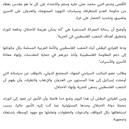
الأقصى وشتم النبي محمد صلى عليه وسلم والاعتداء على كل ما هو مقدس بغطاء
من حكومة العدو المتطرفة، وسياسات التهويد الممنهجة، والعدوان على الاسرى
وتضييق وتشديد الحصار على غزة.
وأوضح أن رسالة المعركة المستمرة هي "أنه يمكن هزيمة الاحتلال ودفعه للوراء
وتحقيق أهداف الشعب الفلسطيني في الحرية".
ودعا القيادي البطش أبناء الشعب الفلسطيني والأمة العربية المسلمة بكل مكوناتها
إلى دعم المقاومة الفلسطينية وأخذ دورهم في حماية المقدسات وإنهاء معاناة
الأسرى والأسيرات".
وطالب عضو المكتب السياسي للجهاد، المجتمع الدولي، بالتوقف عن سياساته التي
أوصلت إسرائيل إلى هذا المستوى من العدوان والإرهاب والتطرف، وأن يفهم أن
الشعب الفلسطيني يسعى للحرية وإنهاء الاحتلال.
وبين القيادي البطش أن هدا اليوم وضع حدا فاصلا وأن الأمور لن تعود إلى الوراء،
محملا دولة الاحتلال وحدها المسؤولية عما آلت إليه الأمور حاليا، بسبب
استخفافها بكل المواقف والدعوات والخطوات، وتعاملها مع جهود الوسطاء باستعلاء
وعنجهية.