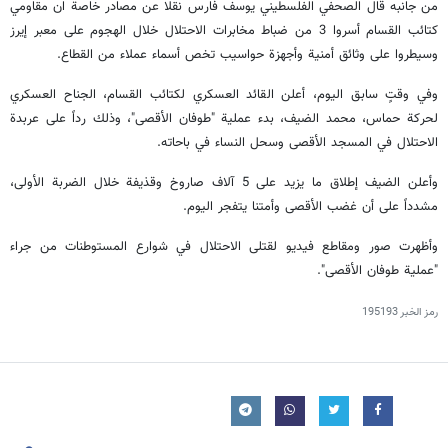
من جانبه قال الصحفي الفلسطيني يوسف فارس نقلا عن مصادر خاصة ان مقاومي
كتائب القسام أسروا 3 من ضباط مخابرات الاحتلال خلال الهجوم على معبر إيرز
وسيطروا على وثائق أمنية وأجهزة حواسيب تخص أسماء عملاء من القطاع.
وفي وقتٍ سابق اليوم، أعلن القائد العسكري لكتائب القسام، الجناح العسكري
لحركة حماس، محمد الضيف، بدء عملية "طوفان الأقصى"، وذلك رداً على عربدة
الاحتلال في المسجد الأقصى وسحل النساء في باحاته.
وأعلن الضيف إطلاق ما يزيد على 5 آلاف صاروخ وقذيفة خلال الضربة الأولى،
مشدداً على أن غضب الأقصى وأمتنا يتفجر اليوم.
وأظهرت صور ومقاطع فيديو لقتلى الاحتلال في شوارع المستوطنات من جراء
"عملية طوفان الأقصى".
رمز الخبر
195193