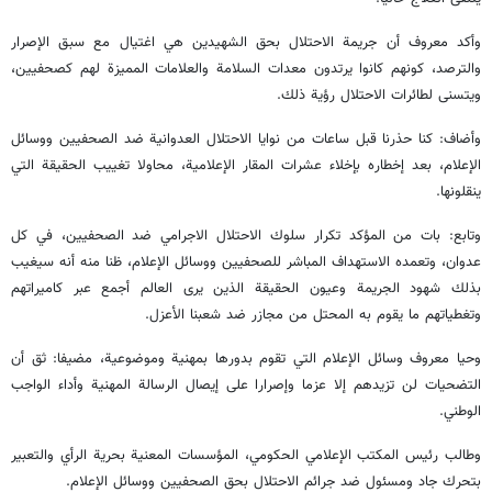
وأكد معروف أن جريمة الاحتلال بحق الشهيدين هي اغتيال مع سبق الإصرار
والترصد، كونهم كانوا يرتدون معدات السلامة والعلامات المميزة لهم كصحفيين،
ويتسنى لطائرات الاحتلال رؤية ذلك.
وأضاف: كنا حذرنا قبل ساعات من نوايا الاحتلال العدوانية ضد الصحفيين ووسائل
الإعلام، بعد إخطاره بإخلاء عشرات المقار الإعلامية، محاولا تغييب الحقيقة التي
ينقلونها.
وتابع: بات من المؤكد تكرار سلوك الاحتلال الاجرامي ضد الصحفيين، في كل
عدوان، وتعمده الاستهداف المباشر للصحفيين ووسائل الإعلام، ظنا منه أنه سيغيب
بذلك شهود الجريمة وعيون الحقيقة الذين يرى العالم أجمع عبر كاميراتهم
وتغطياتهم ما يقوم به المحتل من مجازر ضد شعبنا الأعزل.
وحيا معروف وسائل الإعلام التي تقوم بدورها بمهنية وموضوعية، مضيفا: ثق أن
التضحيات لن تزيدهم إلا عزما وإصرارا على إيصال الرسالة المهنية وأداء الواجب
الوطني.
وطالب رئيس المكتب الإعلامي الحكومي، المؤسسات المعنية بحرية الرأي والتعبير
بتحرك جاد ومسئول ضد جرائم الاحتلال بحق الصحفيين ووسائل الإعلام.