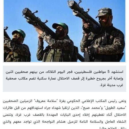
استشهد 5 مواطنين فلسطينيين، فجر اليوم الثلاثاء، من بينهم صحفيين اثنين
وإصابة آخر بجروح خطيرة إثر قصف الاحتلال عمارة سكنية تضم مكاتب صحفية
غرب مدينة غزة.
ونعى رئيس المكتب الإعلامي الحكومي بغزة "سلامة معروف" الزميلين الصحفيين
"سعيد الطويل" و"محمد صبح"، الذين ارتقيا شهداء جراء استهدافهم من قبل طائرات
الاحتلال أثناء تغطيتهم إخلاء إحدى البنايات المهددة بالقصف غرب غزة، وتتمنى
الشفاء العاجل والسلامة التامة للزميل هشام النواجحة الذي تواجد معهم والذي
يتلقى العلاج حاليا.