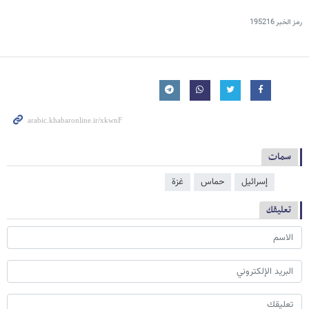
رمز الخبر
195216
سمات
إسرائيل
حماس
غزة
تعليقك