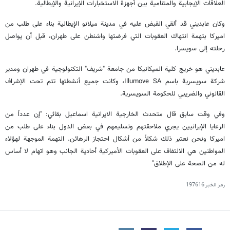
العلاقات الإيجابية والمتنامية بين أجهزة الاستخبارات الإيرانية والإيطالية.
وكان عابديني قد ألقي القبض عليه في مدينة ميلانو الإيطالية بناء على طلب من
اميركا بتهمة انتهاك العقوبات التي فرضتها واشنطن على طهران، قبل أن يواصل
رحلته إلى سويسرا.
عابديني هو خريج كلية الميكانيكا من جامعة "شريف" التكنولوجية في طهران ومدير
شركة سويسرية باسم Illumove SA، وكانت جميع أنشطتها تتم تحت الإشراف
القانوني والضريبي للحكومة السويسرية.
وفي وقت سابق قال متحدث الخارجية الايرانية اسماعيل بقائي: "إن عدداً من
الرعايا الإيرانيين يجري ملاحقتهم وتسليمهم في بعض الدول بناء على طلب من
اميركا ونحن نعتبر ذلك شكلاً من أشكال احتجاز الرهائن. التهمة الموجهة لهؤلاء
المواطنين هي الالتفاف على العقوبات الأميركية أحادية الجانب وهو اتهام لا أساس
له من الصحة على الإطلاق"
رمز الخبر
197616