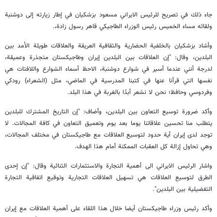
جاء ذلك في تصريح للرئيس الايراني مسعود بزشكيان في إطار زيارته إلى دوشنبة
ولقائه مساء الخميس رئيس الوزراء الطاجيكي قاهر رسول زادة،.
وأشاد بزشكيان بالخلفية الحضارية والثقافية العريقة والعلاقات طويلة الأمد بين
البلدين، وقال: "إن العلاقات بين البلدين إيران وطاجيكستان متجذرة وعميقة،
لدرجة أنني عندما أسير في شوارع دوشنبة، الاحظ أسماء الشوارع واللافتات هي
نفسها التي قرأنا عنها في كتبنا المدرسية في الماضي، مثل (الشعراء) رودكي
وفردوسي وحافظ؛ نحن لا نشعر أبدًا بالغربة في هذا البلد.
وأكد ضرورة توسيع التعاون بين البلدين، وأضاف: "إن التاريخ المشترك للبلدين
يتطلب منا تحسين علاقاتنا يوما بعد يوم وتعميق التعاون في كافة المجالات. لا
توجد لدى إيران أية حدود لتوسيع العلاقات مع طاجيكستان في مختلف المجالات،
وهي تحاول إزالة كل العقبات الممكنة أمام هذا الهدف.
واشار الرئيس الايراني الى أهمية التجارة والاستثمارات الثنائية وقال: "إن إحدى
الطرق لتوسيع العلاقات هي تسهيل العلاقات التجارية وتوقيع اتفاقية التجارة
التفضيلية بين البلدين".
وأكد رئيس وزراء طاجيكستان أيضا خلال هذا اللقاء على أهمية العلاقات مع إيران