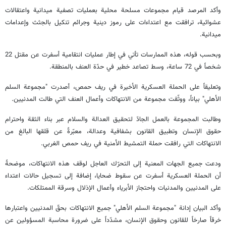
وأكد المرصد قيام مجموعات مسلحة محلية بعمليات تصفية ميدانية واعتقالات
عشوائية، ترافقت مع اعتداءات على رموز دينية وجرائم تنكيل بالجثث وإعدامات
ميدانية.
وبحسب قوله، هذه الممارسات تأتي في إطار عمليات انتقامية أسفرت عن مقتل 22
شخصاً في 72 ساعة، وسط تصاعد خطير في حدّة العنف بالمنطقة.
وتعليقاً على الحملة العسكرية الأخيرة في ريف حمص، أصدرت "مجموعة السلم
الأهلي" بياناً، ووثّقت مجموعة من الانتهاكات وأعمال العنف التي طالت المدنيين.
وطالبت المجموعة بالعمل الجادّ لتحقيق العدالة والسلام عبر بناء الثقة واحترام
حقوق الإنسان وتطبيق القانون بشفافية وعدالة، معبّرةً عن قلقها البالغ من
الانتهاكات التي رافقت حملة التمشيط الأمنية في ريف حمص الغربي.
ودعت جميع الجهات المعنية إلى التحرّك العاجل لوقف هذه الانتهاكات، موضحةً
أن الحملة العسكرية أسفرت عن سقوط ضحايا، إضافة إلى تسجيل حالات اعتداء
على المدنيين والمدنيات واحتجاز الأبرياء وأعمال الإذلال وسرقة الممتلكات.
وأكد البيان إدانة "مجموعة السلم الأهلي" جميع الانتهاكات بحقّ المدنيين واعتبارها
خرقاً صارخاً للقانون وحقوق الإنسان، مشدّداً على ضرورة محاسبة المسؤولين عن