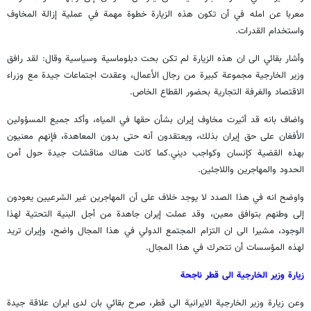
معربا عن امله في أن تكون هذه الزيارة خطوة مهمة في عملية إزالة المخاوف
واستخدام القدرات.
وأشار بقائي الى ان هذه الزيارة لم تكن بحت دبلوماسية وسياسية وقال: لقد رافق
وزير الخارجية مجموعة كبيرة من رجال الأعمال، وعقدت اجتماعات جيدة مع وزراء
الاقتصاد والغرفة التجارية بحضور القطاع الخاص.
واضاف بانه قد أثيرت مخاوف إيران بشأن حقها في المياه، وأكد جميع المسؤولين
الأفغان على حق إيران بذلك، ويعتقدون أنه حتى بدون المعاهدة، فإنهم معنيون
بهذه القضية كإنسان وكواجب ديني.كما كانت هناك مناقشات جيدة حول أمن
الحدود والمهاجرين واللاجئين.
واوضح انه في هذا الصدد لا يوجد خلاف على أن المهاجرين غير الشرعيين يعودون
إلى وطنهم بتوافق معين، وقد عملت إيران جاهدة من أجل البنية التحتية لهذا
الوجود، مشيرا الى ان التزام المجتمع الدولي في هذا المجال واضح، وإيران تريد
لهذه المؤسسات أن تتحرك في هذا المجال.
زيارة وزير الخارجية الى قطر ناجحة
وعن زيارة وزير الخارجية الايرانية الى قطر، صرح بقائي بان لدى ايران علاقة جيدة