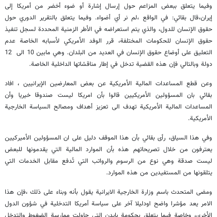
وفيما يتعلق ببعض المزاعم حول إرسال إشارة أو ضوء أخضر من أمريكا إلى
إيران،قال بقائي: في الواقع ،لم نر أي أضواء. وفيما يتعلق بالتقرير الدوري حول
حقوق الإنسان للدول، والذي يتم استعراضه في الأطر الزمنية المحددة لسجل تنفيذ
حقوق الإنسان للحكومات المختلفة، قرر الوفد الأمريكي لأسبابه الخاصة عدم
التعليق على أوضاع حقوق الإنسان في العديد من البلدان. وهي مابين 10 الى 12
دولة وبالتالي فإن هذه القضية تدخل في إطار مناقشاتها الداخلية الخاصة.
وعن قطع المساعدات المالية الأمريكية عن بعض المعارضين الإيرانيين ، افاد
بقائي بان المسؤولين الأمريكيين قالوا بأن امريكا ليست صندوقا خيريا وأن
المساعدات المالية الأمريكية تهدف الى تعزيز أهداف ومصالح السياسة الخارجية
الأمريكية.
وفي هذا السياق، رأى بقائي بأن هذا الموقف دليل على ان المسؤولين الأميركيين
يعترفون من خلال تصريحاتهم هذه بأن الموارد المالية التي يقدمونها للبعض
ليست صدقة وهي نوع من الرسوم والرواتب التي تُدفع مقابل الخدمات التي
يتلقونها من المستفيدين من هذه الموارد.
ومضى المتحدث باسم وزارة الخارجية الايرانية يقول بأنه وبناء على ذلك ،فإن هذا
الامر يعد مؤشرا واضح اودليلا آخر على سياسة أمريكا التدخلية في شؤون الدول
الأخرى، وخاصة فيما يتعلق بحكومة بايدن التي حاولت ممارسة الضغوط والتدخل