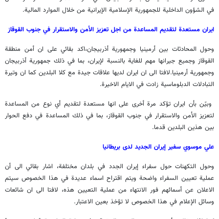
في الشؤون الداخلية للجمهورية الإسلامية الإيرانية من خلال الموارد المالية.
ايران مستعدة لتقديم المساعدة من اجل تعزيز الأمن والاستقرار في جنوب القوقاز
وحول المحادثات بين أرمينيا وجمهورية أذربيجان،اكد بقائي على ان أمن منطقة
القوقاز وجميع جيرانها مهم للغاية بالنسبة لإيران، بما في ذلك جمهورية أذربيجان
وجمهورية أرمينيا.لافتا الى ان ايران لديها علاقات جيدة مع كلا البلدين كما ان وتيرة
التبادلات الدبلوماسية زادت في الايام الاخيرة.
وبيّن بأن ايران تؤكد مرة أخرى على انها مستعدة لتقديم أي نوع من المساعدة
لتعزيز الأمن والاستقرار في جنوب القوقاز، بما في ذلك المساعدة في دفع الحوار
بين هذين البلدين قدما.
علي موسوي سفير إيران الجديد لدى بريطانيا
وحول التكهنات حول سفراء إيران الجدد في بلدان مختلفة، اشار بقائي الى أن
عملية تعيين السفراء واضحة ويتم اقتراح اسماء عديدة في هذا الخصوص سيتم
الاعلان عن أسمائهم فور الانتهاء من عملية التعيين هذه، لافتا الى ان شائعات
وسائل الإعلام في هذا الخصوص لا تؤخذ بعين الاعتبار.