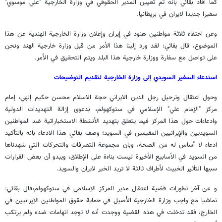
كما افاد بقائي بأنه تم تعيين المدير الحقوقي في وزارة الخارجية "علي موسوي"
سفيرا جديدا لايران في بريطانيا.
وعن اختفاء ثلاثة مواطنين هنود في إيران وإعلان وزارة الخارجية الهندية عن هذا
الموضوع، قال بقائي: لقد ورد إلينا هذا الأمر من قبل وزارة خارجية الهند ونحن
على تواصل مع سفارة ووزارة خارجية هذا البلد ويتم التحقيق في الأمر.
استدعاء السفير السويدي إلى وزارة الخارجية لتقديم التوضيحات
وحول اعتقال وترحيل رجل الدين الايراني حجة الاسلام محسن حكيم إلهي، إمام
مركز "الإمام علي" الإسلامي في ستوكهولم، بدعوى إزالة التهديدات الدولية
وادعاءات حول هذا المركز فيما يتعلق بتهديد الأنشطة الاستخباراتية ضد المواطنين
السويديين والإيرانيين المقيمين في السويد؛ وصف بقائي هذا الادعاء بانه بالتأكيد
ادعاء لا أساس له من الصحة، وبان مجموعة التصرفات والتحركات التي شهدناها
من السويد في الأسابيع الأخيرة ليست بناءة على الإطلاق، ويبدو أن بعض القرارات
سببها التأثير الخبيث لأطراف ثالثة لا تريد الخير لايران والسويد.
و عن آخر تطورات قضية اعتقال مدير المركز الإسلامي في ستوكهولم،قال بقائي:
تماشيا مع واجب وزارة الخارجية الأصيل في حماية حقوق المواطنين الإيرانيين في
الخارج، فقد تدخلت في هذه القضية ووجدت أنه لا توجد اتهامات ضده ولم يرتكب