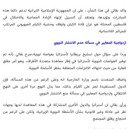
واكد بقائي في هذا الشأن ، على ان الجمهورية الإسلامية الايرانية تدعم دائما هذه
المبادرات وتؤيدها، وتعتقد أن السبيل لإنهاء الإبادة الجماعية والاحتلال في
فلسطين المحتلة هو عزل قادة الكيان وايقاف وحشية الكيام الصهيوني المرتكب
للجرائم اللاانسانية.
ازدواجية المعايير في مسألة عدم الانتشار النووي
وردا على سؤال حول تسليح بريطانيا لأستراليا بغواصة نووية،صرح بقائي بأنه تم
توفير الغواصات النووية لأستراليا في إطار معاهدة متعددة الأطراف، وهو أمر مقلق
للغاية من حيث انتهاك الالتزامات المتعلقة بحظر الأسلحة النووية.
واضاف المتحدث باسم وزارة الخارجية انه وعلى الرغم من هذه المسألة، فإن
الدول المستفيدة تصر على القيام بذلك، مما يدل النهج مرة أخرى على النهج
الانتقائي وازدواجية المعايير في مسألة منع الانتشار النووي
ورأى بقائي ان أستراليا والدول الأخرى المشاركة في هذه المعاهدة لديها وجهات
نظر غير عادلة وغير قانونية بشأن الأنشطة النووية الإيرانية، ولكن على الرغم من
احتجاج وقلق المجتمع