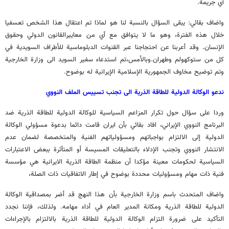
أي جريمة.
واضاف بقائي: يبقى السؤال بالنسبة لنا هو لماذا تم اعتقال هذا الشخص تعسفيا
خلال هذه الفترة، وهو ما لا يتوافق مع أي من معاييرالقانون الدولي وحقوق
الإنسان. وقد أعربنا عن احتجاجنا عبر القنوات الدبلوماسية للأطراف السويدية في
كل من ستوكهولم وطهران.وبالأمس،تم استدعاء سفير السويد الى وزارة الخارجية
وتم توضيح مخاوف الجمهورية الإسلامية الإيرانية له بوضوح.
ندعو الوكالة الدولية للطاقة الذرية الى تجنب تسييس الملف النووي
وردا على سؤال حول تكرار المزاعم السياسية للوكالة الدولية للطاقة الذرية ضد
البرنامج النووي الإيراني، افاد بقائي بأن ايران قامت دائما بدعوة مسؤولي الوكالة
الدولية إلى الالتزام بواجباتهم ومسؤولياتهم الفنية والمتخصصة لضمان عدم
الانتشار النووي وتجنب الإدلاء بالتعليقات المسيسة أو المتأثرة ببعض الاعتبارات
السياسية لحكومات معينة مؤكدا أن منظمة الطاقة الذرية الايرانية هي مؤسسة
فنية ذات مهام ومسؤوليات محددة بوضوح في إطار الاتفاقيات ذات الصلة،
واضاف المتحدث باسم وزارة الخارجية بأن هذا النهج قد أضر بمصداقية الوكالة
الدولية للطاقة الذرية ومكانة المدير العام في أداء مهامه. ولذلك، فإننا نجدد
التأكيد على ضرورة التزام الوكالة الدولية للطاقة الذرية بالالتزام بالإجراءات