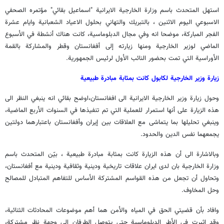
استهل المتحدث باسم وزارة الخارجية الايرانية "اسماعيل بقائي" مؤتمره الصحفي
الاسبوعي اليوم الاثنين ، بالتبريك والتهاني بحلول الاعياد الشعبانية وايام عشرة
الفجر المباركة، موضحا انه وفي مجال الدبلوماسية، كانت هناك أنشطة في الأسبوع
الماضي لوزير الخارجية ومنها زيارته إلى أفغانستان وقطر والمشاركة بالقمة
الأوراسية التي تمت بحضور النائب الأول لرئيس الجمهورية.
زيارة وزير الخارجية لكابول کانت بمثابة مبادرة طبيعية
وحول زيارة وزير الخارجية الايرانية الى افغانستان،اوضح بقائي انه ينبغي النظر الى
هذه الزيارة على أنها استمرار للعملية التي تم تنفيذها في السنوات الأربع الماضية،
وينبغي تحليلها بما يتماشى مع العلاقات بين إيران وأفغانستان باعتبارهما دولتين
يجمعهما نفس الدين والحدود.
وبالاشارة الى أن هذه الزيارة كانت بمثابة مبادرة طبيعية ، بيّن المتحدث باسم
وزارة الخارجية بان لدى ايران علاقات تاريخية ودينية وثقافية ودينية مع أفغانستان،
وتحاول أن تجعل من هذه القواسم المشتركة الأساس للتفاهم المتبادل للمصالح
وحل المخاوف.
وافاد بأن قضيتي الحق في المياه والأمن هما أهم موضوعات المحادثات الثنائية،
وقد اثيرت في الأطر الدبلوماسية حتى يتوصل الطرفان إلى وجهة نظر مشتركة،