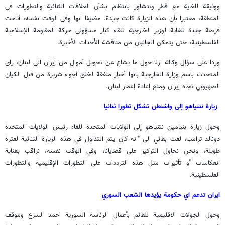
ووثيقة للغاية مع قطر وتتشاور بانتظام بشأن العلاقات الثنائية والتطورات في
المنطقة، معتبرا بأن هذه الزيارة كانت جيدة. مضيفا انها وفي الوقت نفسه، أتاحت
فرصة جيدة للغاية لوزير الخارجية للقاء كبار مسؤولي حركة المقاومة الإسلامية
الفلسطينية، حتى يتمكن الجانبان من مناقشة الأحداث الأخيرة.
وردا على سؤال وكالة ارنا حول ما يشاع عن تحويل أموال من إيران الى لبنان، راى
المتحدث باسم وزارة الخارجية بانها أخبار ملفقة لخلق أجواء شريرة من قبل الكيان
الصهيوني تجاه إيران ومنع إعادة إعمار لبنان.
زيارة نتنياهو إلى واشنطن تشكل تطورا ثنائيا
وحول زيارة بنيامين نتنياهو إلى الولايات المتحدة للقاء رئيس الولايات المتحدة
دونالد ترامب، لفت بقائي الى "انه كان يتم التداول في هذه الزيارة الثنائية لفترة
طويلة، ونحن نحاول التركيز على قضايانا، وفي الوقت نفسه، نراقب بعناية
انعكاسات أو تأثيرات مثل هذه الترددات على التطورات الإقليمية والتطورات
الفلسطينية.
ايران تدعم اي حكومة يؤيدها الشعب السوري
وحول الجولات الاقليمية للقائم بأعمال الرئاسة السورية احمد الشرع وموقف