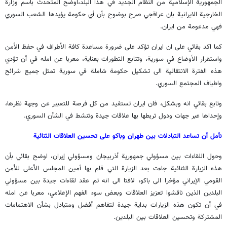
الجمهورية الإسلامية من النظام الجديد في هذا البلد،اوضح المتحدث باسم وزارة
الخارجية الايرانية بان عراقجي صرح بوضوح بأن أي حكومة يؤيدها الشعب السوري
فهي مدعومة من ايران.
كما اكد بقائي على ان ايران تؤكد على ضرورة مساعدة كافة الأطراف في حفظ الأمن
واستقرار الأوضاع في سورية، وتتابع التطورات بعناية، معربا عن امله في أن تؤدي
هذه الفترة الانتقالية الى تشكيل حكومة شاملة في سورية تمثل جميع شرائح
واطياف المجتمع السوري.
وتابع بقائي انه وبشكل، فان ايران تستفيد من كل فرصة للتعبير عن وجهة نظرها،
وإحداها عبر جهات ودول تربطها بها علاقات جيدة وتنشط في الشأن السوري.
نأمل أن تساعد التبادلات بين طهران وباكو على تحسين العلاقات الثنائية
وحول اللقاءات بين مسؤولي جمهورية أذربيجان ومسؤولي إيران، اوضح بقائي بأن
هذه الزيارة الثنائية جاءت بعد الزيارة التي قام بها أمين المجلس الأعلى للأمن
القومي الإيراني مؤخرا الى باكو، لافتا الى انه تم عقد لقاءات جيدة بين مسؤولي
البلدين الذين ناقشوا تعزيز العلاقات وبعض سوء الفهم الإعلامي، معربا عن امله
في أن تكون هذه الزيارات بداية جيدة لتفاهم أفضل ومتبادل بشأن الاهتمامات
المشتركة وتحسين العلاقات بين البلدين.