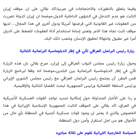
وفيما يتعلق بالتطورات والاحتجاجات في صربيا،اكد بقائي على ان موقف إيران
الثابت هو عدم التدخل في الشؤون الداخلية للدول،موضحا ان إيران كدولة تضررت
من العقوبات غير القانونية التي فرضتها أمريكا ودول أخرى في هذا المجال ، لديها
موقف ثابت تجاه هذا الامر وتعتبر إساءة استخدام أداة العقوبات للضغط على الدول
أمرا غير مقبول وانتهاكا لحقوق الإنسان وشعب ذلك البلد.
زيارة رئيس البرلمان العراقي تأتي في إطار الدبلوماسية البرلمانية الثنائية
وحول زيارة رئيس مجلس النواب العراقي إلى إيران، صرح بقائي بان هذه الزيارة
تأتي في إطار الدبلوماسية البرلمانية بين البلدين،موضحا انه وفقا لبرنامج الزيارة
فمن المقرر أن يجتمع رئيس البرلمان العراقي مع رئيس مجلس الشورى الإيراني
ورئيس السلطة القضائية ورئيس الجمهورية لبحث القضايا الثنائية والإقليمية.
و ردا على الأخبار المتداولة حول إمكانية تمديد تواجد القوات العسكرية الأمريكية
في العراق، اكد بقائي على الموقف الثابت للجمهورية الإسلامية الإيرانية في هذا
الخصوص والذي لا يعتبر ان وجود قوات عسكرية أجنبية في المنطقة بأي حال من
الأحوال هو من اجل استقرار وأمن دول المنطقة.
السياسة الخارجية الايرانية تقوم على ثلاثة مبادىء