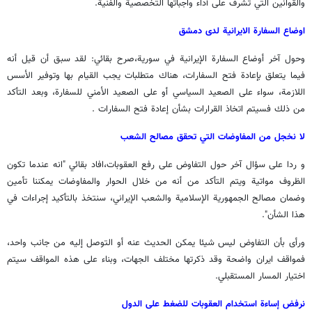
والقوانين التي تشرف على أداء واجباتها التخصصية والفنية.
اوضاع السفارة الايرانية لدى دمشق
وحول آخر أوضاع السفارة الإيرانية في سورية،صرح بقائي: لقد سبق أن قيل أنه
فيما يتعلق بإعادة فتح السفارات، هناك متطلبات يجب القيام بها وتوفير الأسس
اللازمة، سواء على الصعيد السياسي أو على الصعيد الأمني للسفارة، وبعد التأكد
من ذلك فسيتم اتخاذ القرارات بشأن إعادة فتح السفارات .
لا نخجل من المفاوضات التي تحقق مصالح الشعب
و ردا على سؤال آخر حول التفاوض على رفع العقوبات،افاد بقائي "انه عندما تكون
الظروف مواتية ويتم التأكد من أنه من خلال الحوار والمفاوضات يمكننا تأمين
وضمان مصالح الجمهورية الإسلامية والشعب الإيراني، سنتخذ بالتأكيد إجراءات في
هذا الشأن".
ورأى بأن التفاوض ليس شيئا يمكن الحديث عنه أو التوصل إليه من جانب واحد،
فمواقف ايران واضحة وقد ذكرتها مختلف الجهات، وبناء على هذه المواقف سيتم
اختيار المسار المستقبلي.
نرفض إساءة استخدام العقوبات للضغط على الدول