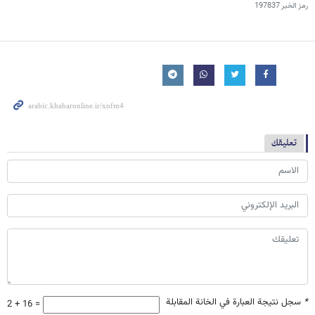
رمز الخبر
197837
تعليقك
*
سجل نتيجة العبارة في الخانة المقابلة
2 + 16 =