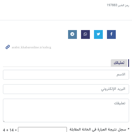
رمز الخبر
197883
تعليقك
*
سجل نتيجة العبارة في الخانة المقابلة
4 + 14 =