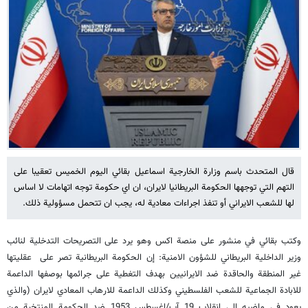
قال المتحدث باسم وزارة الخارجية اسماعيل بقائي اليوم الخميس تعقيبا على
التهم التي توجهها الحكومة البريطانيا لايران، ان اي حكومة توجه اتهامات لا اساس
لها للشعب الايراني أو تنفذ اجراءات معادية له، يجب ان تتحمل مسؤولية ذلك.
وكتب بقائي في منشور على منصة اكس وهو يرد على التصريحات التدخلية لنائب
وزير الداخلية البريطاني للشؤون الامنية: إن الحكومة البريطانية تصر على عقليتها
غير المنطقة والحاقدة ضد الايرانيين بهدف التغطية على جرائمها بوصفها الداعمة
للابادة الجماعية للشعب الفلسطيني وكذلك الداعمة للارهاب المعادي لايران (والذي
يعود في ماضيه الى انقلاب 19 آب/اغسطس 1953 ضد الحكومة المنتخبة من