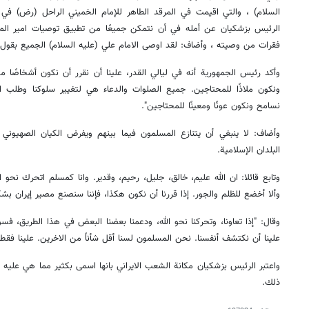
السلام) ، والتي اقيمت في المرقد الطاهر للإمام الخميني الراحل (رض) ف
الرئيس بزشكيان عن أمله في أن نتمكن جميعًا من تطبيق توصيات امير المؤمن
فقرات من وصيته ، وأضاف: لقد اوصى الامام علي (عليه السلام) الجميع بقول ا
وأكد رئيس الجمهورية أنه في ليالي القدر، علينا أن نقرر أن نكون أشخاصًا مخ
ونكون ملاذًا للمحتاجين. جميع الصلوات والدعاء هي لتغيير سلوكنا وطلب ال
نسامح ونكون عونًا ومعينًا للمحتاجين".
وأضاف: لا ينبغي أن يتنازع المسلمون فيما بينهم ويفرض الكيان الصهيوني ب
البلدان الإسلامية.
وتابع قائلا: ان الله عليم، خالق، جليل، رحيم، وقدير. وانا كمسلم اتحرك نحو ا
وألا أخضع للظلم والجور. إذا قررنا أن نكون هكذا، فإننا سنصنع مصير إيران ب
وقال: "إذا تعاونا، وتحركنا نحو الله، ودعمنا بعضنا البعض في هذا الطريق، فس
علينا أن نكتشف أنفسنا. نحن المسلمون لسنا أقل شأناً من الاخرين. علينا ف
واعتبر الرئيس بزشكيان مكانة الشعب الايراني بانها اسمى بكثير مما هي عليه 
ذلك.