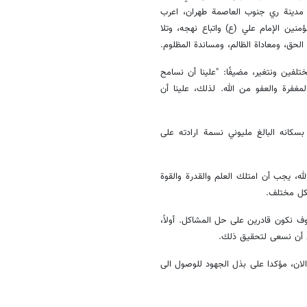
ي مدينة ري جنوب العاصمة طهران، اعرب
ين الإمام علي (ع) واتباع نهجه، وتلا
لحق، ومعاداة الظالم، ومساندة المظلوم.
تلفين ونتغير، مضيفًا: "علينا أن نسامح
مغفرة والعفو من الله. لذلك، علينا أن
سكانه البالغ مليوني نسمة ارادته على
لله، يجب أن امتلك العلم والقدرة والقوة
شكل مختلف.
وف نكون قادرين على حل المشاكل. أولاً،
قط أن نسعى لتحقيق ذلك.
الان، مؤكدا على بذل الجهود للوصول الى