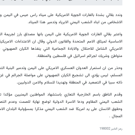
وندد بقائي بشدة بالغارات الجوية الامريكية على ميناء راس عيس في اليمن 
الاشخاص من ابناء الشعب اليمني الابرياء وتدمير هذا الميناء.
واعتبر بقائي الغارات الجوية الامريكية على اليمن بانها مصداق بارز لجريمة ال
الاساسية لميثاق الامم المتحدة والقانون الدولي وقال ان الاعتداءات الامريك
الامريكي الشامل للاحتلال والابادة الجماعية التي ينفذها الكيان الصهيون
متواطئ وشريك لجرائم اسرائيل في فلسطين والمنطقة.
وحذر من ان استمرار العدوان العسكري الامريكي على اليمن وتدمير البنية الت
المسلم، ليس يؤدي الى تشجيع الكيان الصهيوني على مواصلة الجرائم في غ
ذاته سببا في التصعيد في المنطقة وتهديدا للسلام والامن الدوليين.
وقدم الناطق باسم الخارجية التعازي باستشهاد المواطنين اليمنيين مؤكدا تض
الشعب اليمني المقاوم ودعا الاسرة الدولية لوضع نهاية للصمت وعدم التصرف
وحقوق الانسان على يد امريكا ضد الشعب اليمني مذكرا بمسؤولية البلدان الاس
المجال .
رمز الخبر
198002