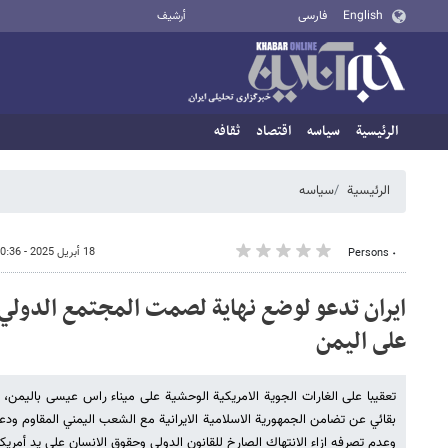
English
فارسی
أرشيف
الرئيسية
سیاسه
اقتصاد
ثقافه
الرئيسية
سیاسه
18 أبريل 2025 - 20:36
٠ Persons
ايران تدعو لوضع نهاية لصمت المجتمع الدولي از
على اليمن
تعقيبا على الغارات الجوية الامريكية الوحشية على ميناء راس عيسى باليمن،
بقائي عن تضامن الجمهورية الاسلامية الايرانية مع الشعب اليمني المقاوم ود
وعدم تصرفه ازاء الانتهاك الصارخ للقانون الدولي وحقوق الانسان على يد أمري